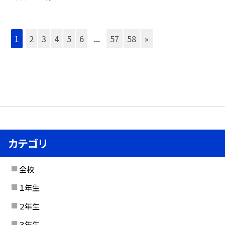
1
2
3
4
5
6
...
57
58
»
カテゴリ
全校
１年生
２年生
３年生