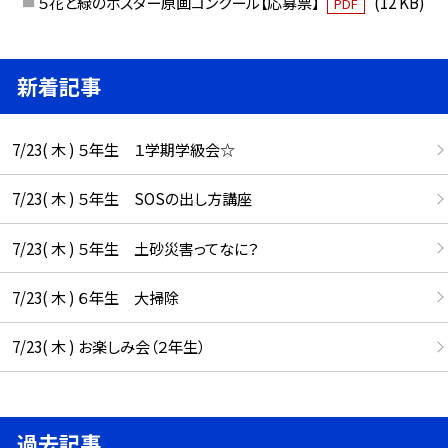
５花と緑のポスター原画コンクール【応募票】
(12 KB)
PDF
新着記事
7/23( 木 ) ５年生 １学期学級会☆
7/23( 木 ) ５年生 SOSの出し方講座
7/23( 木 ) ５年生 土砂災害ってなに？
7/23( 木 ) ６年生 大掃除
7/23( 木 ) お楽しみ会（２年生）
過去記事