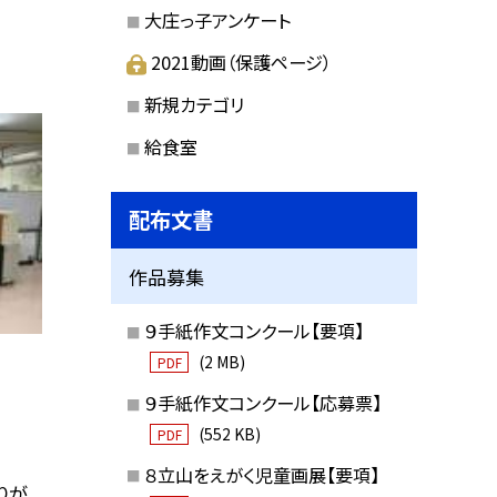
大庄っ子アンケート
2021動画（保護ページ）
新規カテゴリ
給食室
配布文書
作品募集
９手紙作文コンクール【要項】
(2 MB)
PDF
９手紙作文コンクール【応募票】
(552 KB)
PDF
８立山をえがく児童画展【要項】
りが