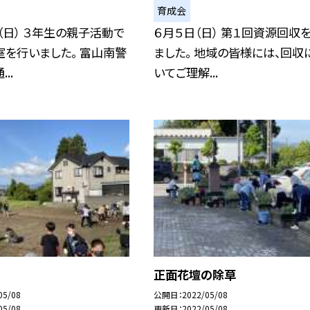
育成会
（日） ３年生の親子活動で
６月５日（日） 第１回資源回収
を行いました。 富山南警
ました。 地域の皆様には、回収
..
いてご理解...
正面花壇の除草
05/08
公開日
2022/05/08
05/08
更新日
2022/05/08