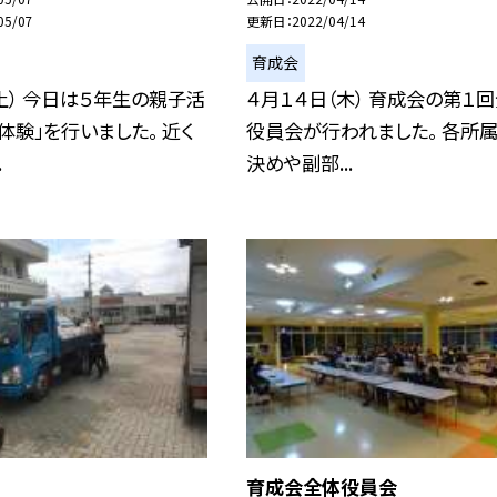
05/07
更新日
2022/04/14
育成会
土） 今日は５年生の親子活
４月１４日（木） 育成会の第１
体験」を行いました。 近く
役員会が行われました。 各所
.
決めや副部...
育成会全体役員会