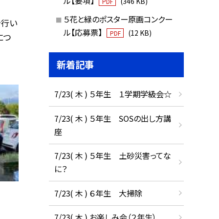
ル【要項】
(346 KB)
PDF
５花と緑のポスター原画コンクー
を行い
ル【応募票】
(12 KB)
PDF
につ
新着記事
7/23( 木 ) ５年生 １学期学級会☆
7/23( 木 ) ５年生 SOSの出し方講
座
7/23( 木 ) ５年生 土砂災害ってな
に？
7/23( 木 ) ６年生 大掃除
7/23( 木 ) お楽しみ会（２年生）