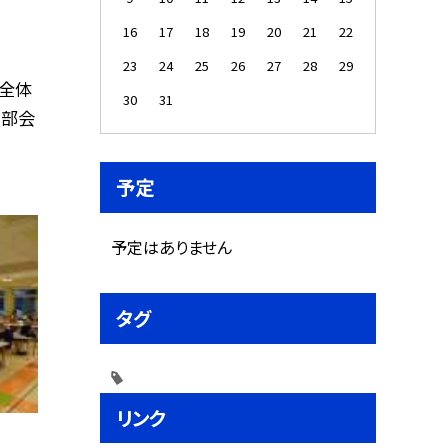
16
17
18
19
20
21
22
23
24
25
26
27
28
29
回全体
30
31
属部会
予定
予定はありません
タグ
リンク