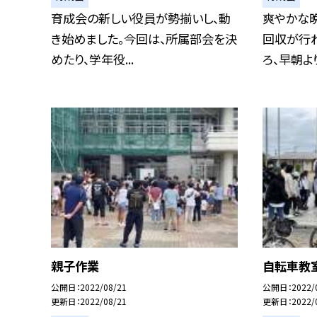
育成会の新しい役員が勢揃いし、動
爽やかな
き始めました。今回は、所属部会を決
回収が行
めたり、学年役...
ろ、早朝より
親子作業
自転車教室
公開日
2022/08/21
公開日
2022/
更新日
2022/08/21
更新日
2022/