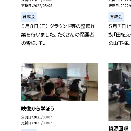
更新日
2022/05/08
更新日
2022/
育成会
育成会
５月８日（日） グラウンド等の整備作
５月７日（
業を行いました。 たくさんの保護者
動「田植え
の皆様、子...
の山下様..
映像から学ぼう
公開日
2021/09/07
更新日
2021/09/07
資源回収