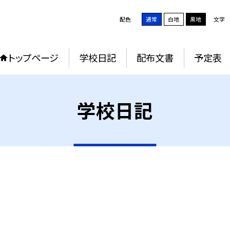
配色
通常
白地
黒地
文字
トップページ
学校日記
配布文書
予定表
学校日記