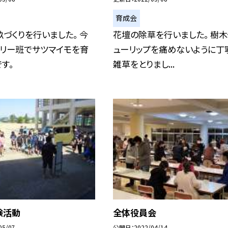
育成会
づくりを行いました。 今
花壇の除草を行いました。 樹
ミリー班でサツマイモを育
ューリップを痛めないように丁
す。
雑草をとりまし...
験活動
全体役員会
05/07
公開日
2022/04/14