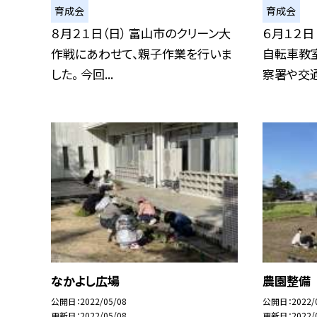
育成会
育成会
８月２１日（日） 富山市のクリーン大
６月１２日
作戦にあわせて、親子作業を行いま
自転車教室
した。 今回...
察署や交通.
なかよし広場
農園整備
公開日
2022/05/08
公開日
2022/
更新日
2022/05/08
更新日
2022/