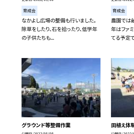
育成会
育成会
なかよし広場の整備も行いました。
農園では畝
除草をしたり、石を拾ったり、低学年
年はファ
の子供たちも...
てる予定で
グラウンド等整備作業
田植え体
公開日
2022/05/08
公開日
2022/