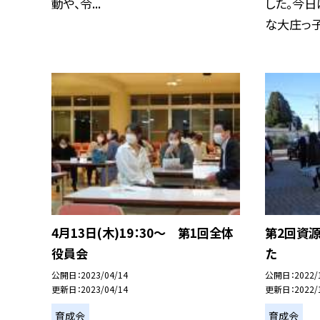
動や、令...
した。今日
な大庄っ子の
4月13日(木)19：30〜 第1回全体
第2回資
役員会
た
公開日
2023/04/14
公開日
2022/
更新日
2023/04/14
更新日
2022/
育成会
育成会