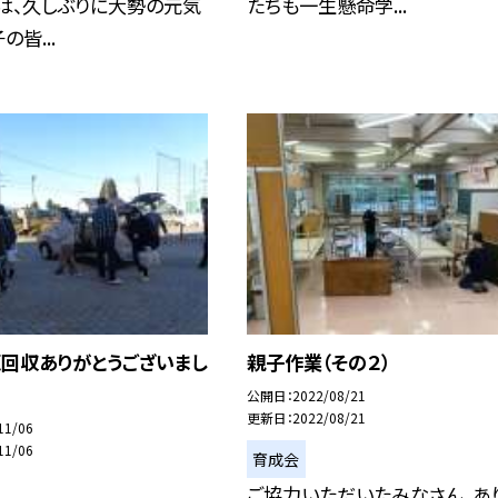
は、久しぶりに大勢の元気
たちも一生懸命学...
皆...
源回収ありがとうございまし
親子作業（その２）
公開日
2022/08/21
更新日
2022/08/21
11/06
11/06
育成会
ご協力いただいたみなさん、あ