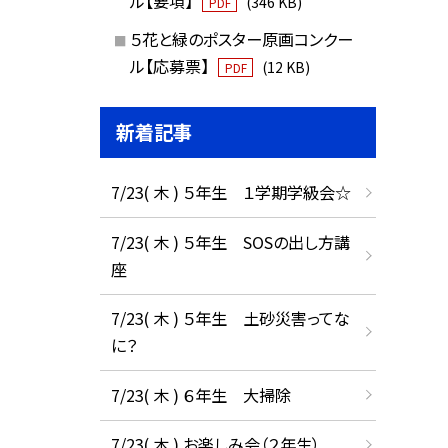
ル【要項】
(346 KB)
PDF
５花と緑のポスター原画コンクー
ル【応募票】
(12 KB)
PDF
新着記事
7/23( 木 ) ５年生 １学期学級会☆
7/23( 木 ) ５年生 SOSの出し方講
座
7/23( 木 ) ５年生 土砂災害ってな
に？
7/23( 木 ) ６年生 大掃除
7/23( 木 ) お楽しみ会（２年生）