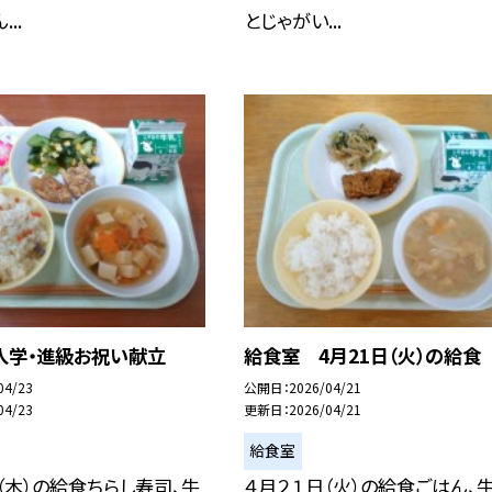
..
とじゃがい...
入学・進級お祝い献立
給食室 4月21日（火）の給食
04/23
公開日
2026/04/21
04/23
更新日
2026/04/21
給食室
（木）の給食ちらし寿司、牛
４月２１日（火）の給食ごはん、牛