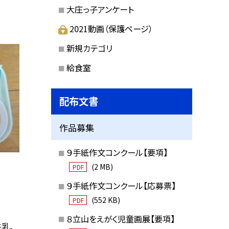
大庄っ子アンケート
2021動画（保護ページ）
新規カテゴリ
給食室
配布文書
作品募集
９手紙作文コンクール【要項】
(2 MB)
PDF
９手紙作文コンクール【応募票】
(552 KB)
PDF
８立山をえがく児童画展【要項】
乳、