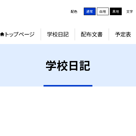
配色
通常
白地
黒地
文字
トップページ
学校日記
配布文書
予定表
学校日記