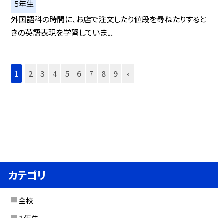
５年生
外国語科の時間に、お店で注文したり値段を尋ねたりすると
きの英語表現を学習していま...
1
2
3
4
5
6
7
8
9
»
カテゴリ
全校
１年生