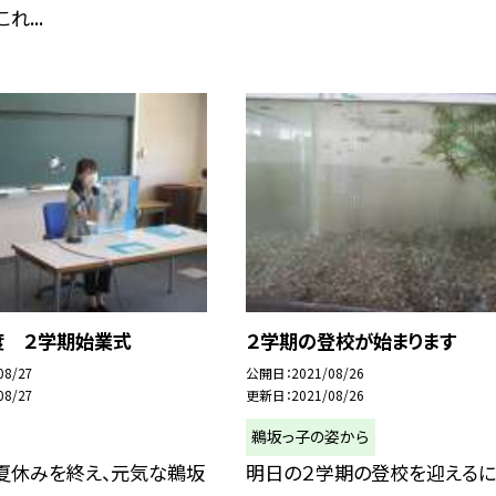
れ...
度 ２学期始業式
２学期の登校が始まります
08/27
公開日
2021/08/26
08/27
更新日
2021/08/26
鵜坂っ子の姿から
夏休みを終え、元気な鵜坂
明日の２学期の登校を迎える