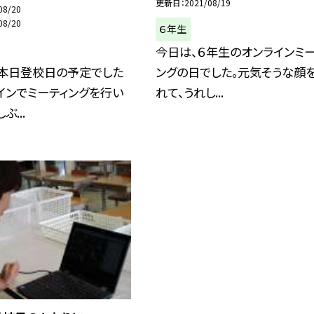
更新日
2021/08/19
08/20
08/20
６年生
今日は、６年生のオンラインミー
、本日登校日の予定でした
ングの日でした。元気そうな顔
インでミーティングを行い
れて、うれし...
ぶ...