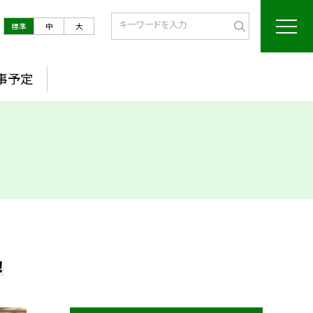
標準
中
大
事予定
！