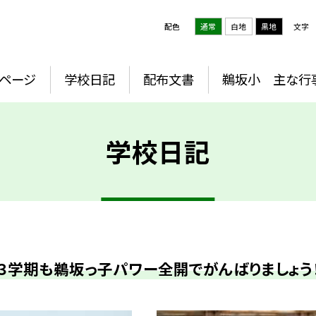
配色
通常
白地
黒地
文字
プページ
学校日記
配布文書
鵜坂小 主な行
学校日記
３学期も鵜坂っ子パワー全開でがんばりましょう