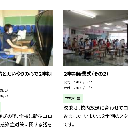
策と思いやりの心で２学期
２学期始業式（その２）
ト
公開日
2021/08/27
更新日
2021/08/27
08/27
08/27
学校行事
校歌は、校内放送に合わせて口
業式の後、全校に新型コロ
みました。いよいよ２学期のスタ
ス感染症対策に関する話を
です。