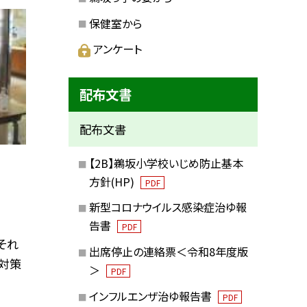
保健室から
アンケート
配布文書
配布文書
【2B】鵜坂小学校いじめ防止基本
方針(HP)
PDF
新型コロナウイルス感染症治ゆ報
告書
PDF
それ
出席停止の連絡票＜令和8年度版
症対策
＞
PDF
インフルエンザ治ゆ報告書
PDF