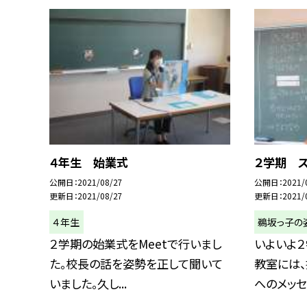
４年生 始業式
２学期 
公開日
2021/08/27
公開日
2021/
更新日
2021/08/27
更新日
2021/
４年生
鵜坂っ子の
２学期の始業式をMeetで行いまし
いよいよ２
た。校長の話を姿勢を正して聞いて
教室には
いました。久し...
へのメッセー