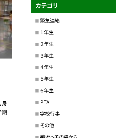
カテゴリ
緊急連絡
１年生
２年生
３年生
４年生
５年生
６年生
PTA
。身
学期
学校行事
その他
鵜坂っ子の姿から