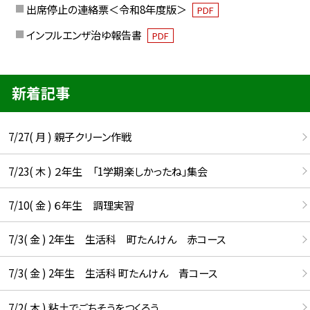
出席停止の連絡票＜令和8年度版＞
PDF
インフルエンザ治ゆ報告書
PDF
新着記事
7/27( 月 ) 親子クリーン作戦
7/23( 木 ) ２年生 「1学期楽しかったね」集会
7/10( 金 ) ６年生 調理実習
7/3( 金 ) 2年生 生活科 町たんけん 赤コース
7/3( 金 ) 2年生 生活科 町たんけん 青コース
7/2( 木 ) 粘土でごちそうをつくろう