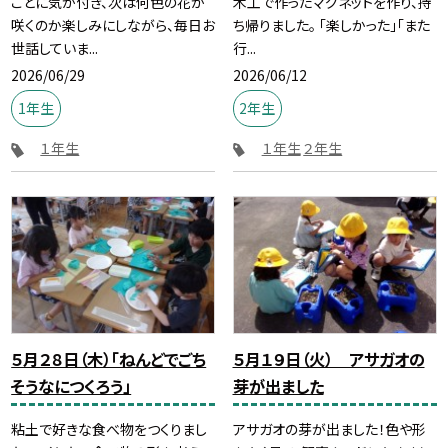
ことに気が付き、次は何色の花が
木工で作ったマグネットを作り、持
咲くのか楽しみにしながら、毎日お
ち帰りました。 「楽しかった」「また
世話していま...
行...
2026/06/29
2026/06/12
1年生
2年生
１年生
１年生
２年生
５月２８日（木）「ねんどでごち
５月１９日（火） アサガオの
そうなにつくろう」
芽が出ました
粘土で好きな食べ物をつくりまし
アサガオの芽が出ました！色や形