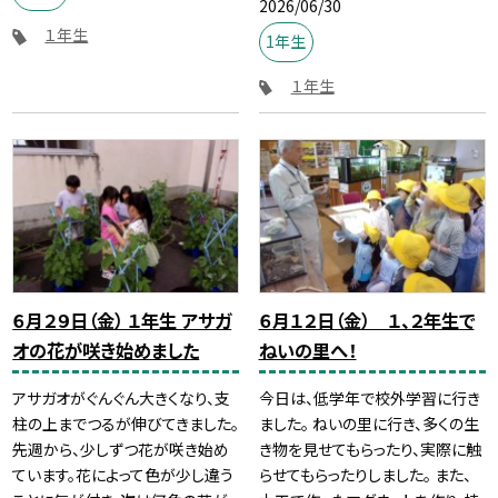
2026/06/30
１年生
1年生
１年生
６月２９日（金） １年生 アサガ
６月１２日（金） １、２年生で
オの花が咲き始めました
ねいの里へ！
アサガオがぐんぐん大きくなり、支
今日は、低学年で校外学習に行き
柱の上までつるが伸びてきました。
ました。 ねいの里に行き、多くの生
先週から、少しずつ花が咲き始め
き物を見せてもらったり、実際に触
ています。花によって色が少し違う
らせてもらったりしました。 また、