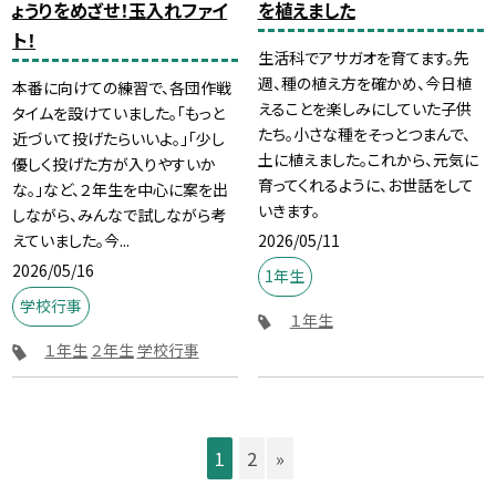
ょうりをめざせ！玉入れファイ
を植えました
ト！
生活科でアサガオを育てます。先
週、種の植え方を確かめ、今日植
本番に向けての練習で、各団作戦
えることを楽しみにしていた子供
タイムを設けていました。「もっと
たち。小さな種をそっとつまんで、
近づいて投げたらいいよ。」「少し
土に植えました。これから、元気に
優しく投げた方が入りやすいか
育ってくれるように、お世話をして
な。」など、２年生を中心に案を出
いきます。
しながら、みんなで試しながら考
2026/05/11
えていました。今...
2026/05/16
1年生
学校行事
１年生
１年生
２年生
学校行事
1
2
»