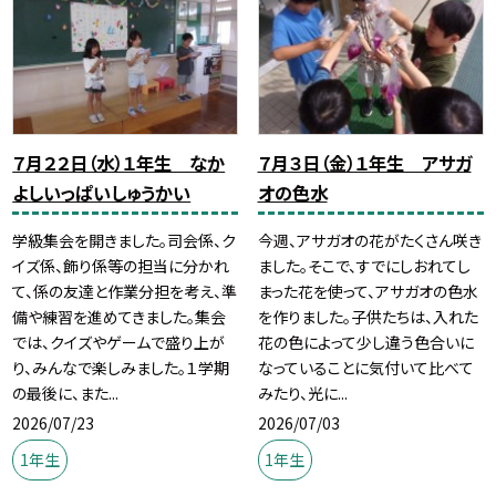
７月２２日（水）１年生 なか
７月３日（金）１年生 アサガ
よしいっぱいしゅうかい
オの色水
学級集会を開きました。司会係、ク
今週、アサガオの花がたくさん咲き
イズ係、飾り係等の担当に分かれ
ました。そこで、すでにしおれてし
て、係の友達と作業分担を考え、準
まった花を使って、アサガオの色水
備や練習を進めてきました。集会
を作りました。子供たちは、入れた
では、クイズやゲームで盛り上が
花の色によって少し違う色合いに
り、みんなで楽しみました。１学期
なっていることに気付いて比べて
の最後に、また...
みたり、光に...
2026/07/23
2026/07/03
1年生
1年生