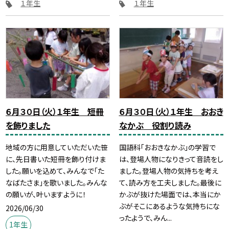
１年生
１年生
６月３０日（火）１年生 短冊
６月３０日（火）１年生 おおき
を飾りました
なかぶ 役割り読み
地域の方に用意していただいた笹
国語科「おおきなかぶ」の学習で
に、先日書いた短冊を飾り付けま
は、登場人物になりきって音読をし
した。願いを込めて、みんなで「た
ました。登場人物の気持ちを考え
なばたさま」を歌いました。みんな
て、読み方を工夫しました。最後に
の願いが、叶いますように！
かぶが抜けた場面では、本当にか
ぶがそこにあるような気持ちにな
2026/06/30
ったようで、みん...
1年生