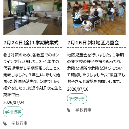
７月２４日（金）１学期終業式
７月１６日（木）地区児童会
暑さ対策のため、各教室でのオン
地区児童会を行いました。 １学期
ラインで行いました。 ３・４年生の
の登下校の様子を振り返ったり、
代表児童が１学期頑張ったことを
危険な場所や危険な遊びについ
発表しました。 ３年生は、新しく始
て確認したりしました。ご家庭でも
まった外国語活動で、英語で自己
お子さんと確認をお願いします。
紹介をしたり、友達やALTの先生と
2026/07/16
英語で伝...
学校行事
2026/07/24
学校行事
学校行事
学校行事