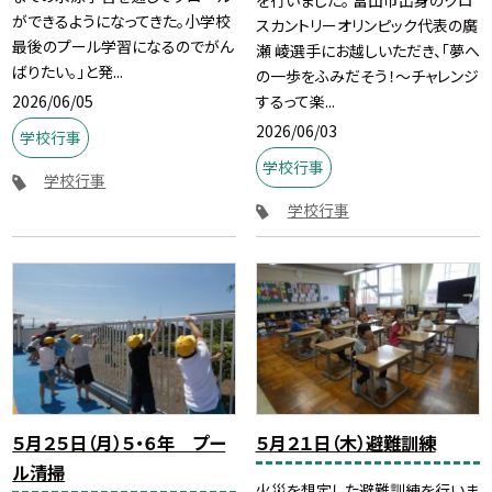
を行いました。 富山市出身のクロ
ができるようになってきた。小学校
スカントリーオリンピック代表の廣
最後のプール学習になるのでがん
瀬 崚選手にお越しいただき、「夢へ
ばりたい。」と発...
の一歩をふみだそう！～チャレンジ
2026/06/05
するって楽...
2026/06/03
学校行事
学校行事
学校行事
学校行事
５月２５日（月）５・６年 プー
５月２１日（木）避難訓練
ル清掃
火災を想定した避難訓練を行いま