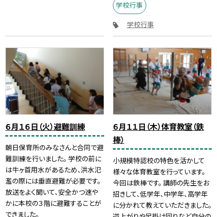
学校行事
学校行事
６月１６日（火）避難訓練
６月１１日（木）体育教室（鉄
棒）
朝日保育所のみなさんと合同で避
難訓練を行いました。 学校の前に
小規模特認校の特色を活かして
は牛ヶ首用水があるため、洪水氾
様々な体育教室を行っています。
濫の際には垂直避難が必要です。
今回は鉄棒です。 講師の先生をお
放送をよく聞いて、安全かつ速や
招きして、低学年、中学年、高学年
かに本校の３階に避難することが
に分かれて教えていただきました。
できました。
逆上がりや足掛け回りなど自分の