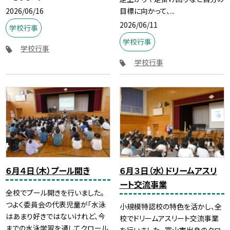
2026/06/16
目標に向かって、...
2026/06/11
学校行事
学校行事
学校行事
学校行事
６月４日（木）プール開き
６月３日（水）ドリームアスリ
ート交流事業
全校でプール開きを行いました。
つよく委員会の代表児童が「水泳
小規模特認校の特色を活かし、全
はあまり好きではないけれど、今
校でドリームアスリート交流事業
までの水泳学習を通してクロール