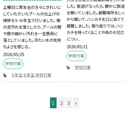
した。 放送がなったら、静かに放送
土曜日に育友会の方々にきれいに
を聞いていました。避難場所をしっ
していただいたプールの仕上げの
かり聞いて、ハンカチを口に当てて
掃除を５・６年生で行いました。 柵
避難しました。 振り返りでは、ハン
の泥汚れを落としたり、プールの壁
カチを持ってくることや命の大切さ
や底の細かい汚れを一生懸命に
につい...
落としていました。冷たい水の気持
2026/05/21
ちよさを感じな...
2026/05/25
学校行事
学校行事
学校行事
５年生
６年生
学校行事
1
2
3
»