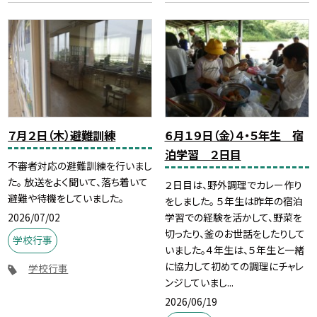
７月２日（木）避難訓練
６月１９日（金）４・５年生 宿
泊学習 ２日目
不審者対応の避難訓練を行いまし
た。 放送をよく聞いて、落ち着いて
２日目は、野外調理でカレー作り
避難や待機をしていました。
をしました。 ５年生は昨年の宿泊
2026/07/02
学習での経験を活かして、野菜を
切ったり、釜のお世話をしたりして
学校行事
いました。４年生は、５年生と一緒
に協力して初めての調理にチャレ
学校行事
ンジしていまし...
2026/06/19