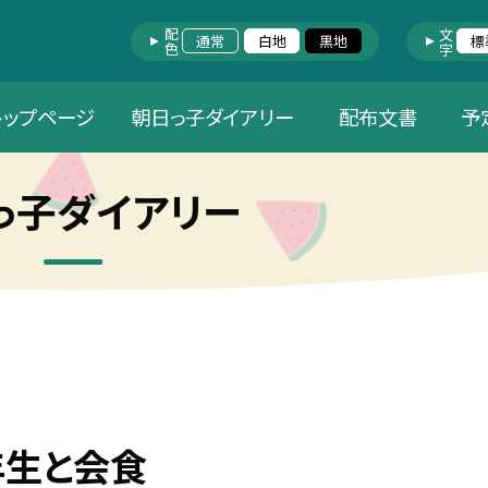
配色
文字
通常
白地
黒地
標
トップページ
朝日っ子ダイアリー
配布文書
予
っ子ダイアリー
年生と会食