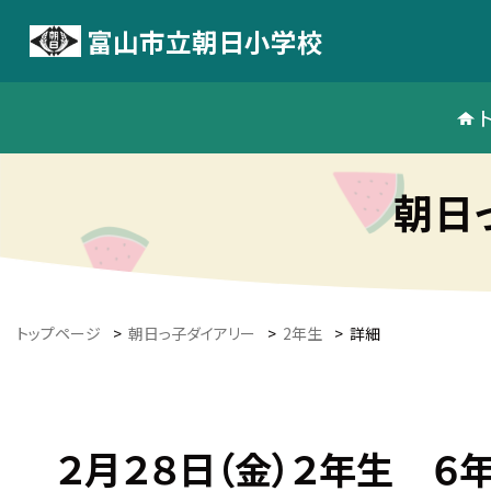
富山市立朝日小学校
朝日
トップページ
>
朝日っ子ダイアリー
>
2年生
>
詳細
２月２８日（金）２年生 ６