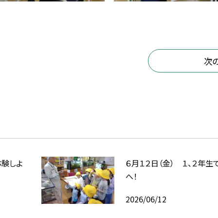
次
体験しよ
６月１２日（金） １、２年生
へ！
2026/06/12