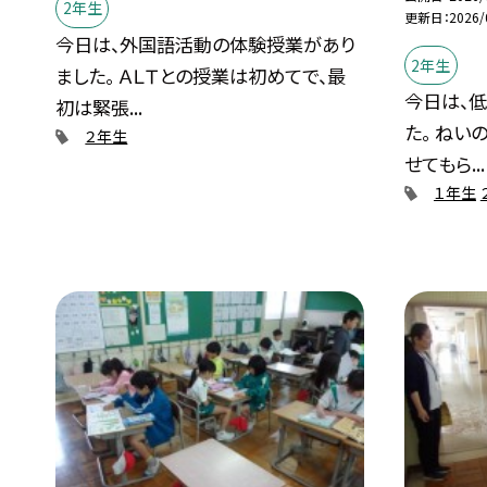
2年生
更新日
2026/
今日は、外国語活動の体験授業があり
2年生
ました。 ＡＬＴとの授業は初めてで、最
今日は、
初は緊張...
た。 ねい
２年生
せてもら...
１年生