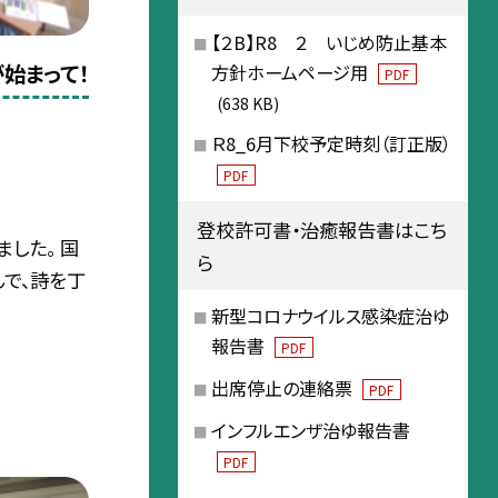
【２B】R8 ２ いじめ防止基本
が始まって！
方針ホームページ用
PDF
(638 KB)
Ｒ8_6月下校予定時刻（訂正版）
PDF
登校許可書・治癒報告書はこち
した。 国
ら
で、詩を丁
新型コロナウイルス感染症治ゆ
報告書
PDF
出席停止の連絡票
PDF
インフルエンザ治ゆ報告書
PDF