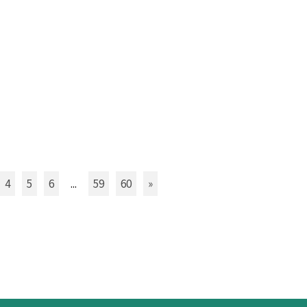
4
5
6
...
59
60
»