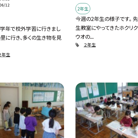
06/12
2年生
今週の2年生の様子です。 
生教室にやってきたホクリク
低学年で校外学習に行きまし
ウオの...
の里に行き、多くの生き物を見
２年生
２年生