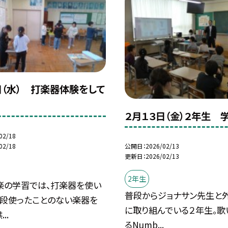
日（水） 打楽器体験をして
２月１３日（金）２年生 
02/18
02/18
公開日
2026/02/13
更新日
2026/02/13
2年生
楽の学習では、打楽器を使い
普段からジョナサン先生と
普段使ったことのない楽器を
に取り組んでいる２年生。歌
..
るNumb...