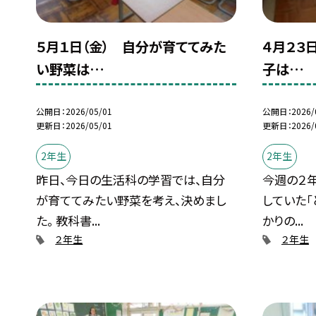
５月１日（金） 自分が育ててみた
４月２３
い野菜は…
子は…
公開日
2026/05/01
公開日
2026/
更新日
2026/05/01
更新日
2026/
2年生
2年生
昨日、今日の生活科の学習では、自分
今週の２年
が育ててみたい野菜を考え、決めまし
していた「
た。 教科書...
かりの...
２年生
２年生