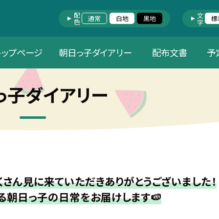
配色
文字
通常
白地
黒地
標
トップページ
朝日っ子ダイアリー
配布文書
予
っ子ダイアリー
さん見に来ていただきありがとうございました！
る朝日っ子の日常をお届けします🍉