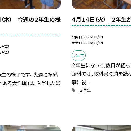
日（木） 今週の２年生の様
４月１４日（火） ２年生
公開日
2026/04/14
更新日
2026/04/14
04/23
04/23
2年生
２年生になって、数日が経ちま
語科では、教科書の詩を読ん
生の様子です。 先週に準備
寧に視...
とある大作戦」は、入学したば
２年生