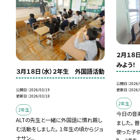
２月１８
みよう！
３月１８日（水）２年生 外国語活動
公開日
2026/
更新日
2026/
公開日
2026/03/19
更新日
2026/03/18
2年生
2年生
今日の音
ALTの先生と一緒に外国語に慣れ親し
ました。 
む活動をしました。 １年生の頃からジョ
使った子供.
ナサン...
２年生