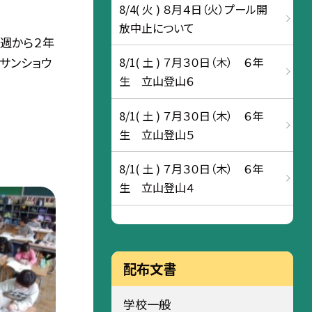
8/4( 火 ) ８月４日（火）プール開
放中止について
先週から２年
サンショウ
8/1( 土 ) ７月３０日（木） ６年
生 立山登山６
8/1( 土 ) ７月３０日（木） ６年
生 立山登山５
8/1( 土 ) ７月３０日（木） ６年
生 立山登山４
配布文書
学校一般