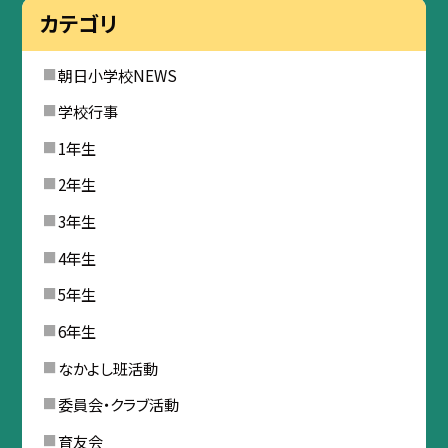
カテゴリ
朝日小学校NEWS
学校行事
1年生
2年生
3年生
4年生
5年生
6年生
なかよし班活動
委員会・クラブ活動
育友会