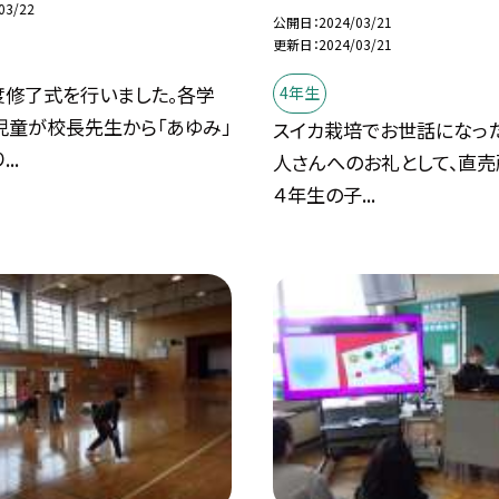
03/22
公開日
2024/03/21
更新日
2024/03/21
度修了式を行いました。各学
4年生
児童が校長先生から「あゆみ」
スイカ栽培でお世話になっ
..
人さんへのお礼として、直
４年生の子...