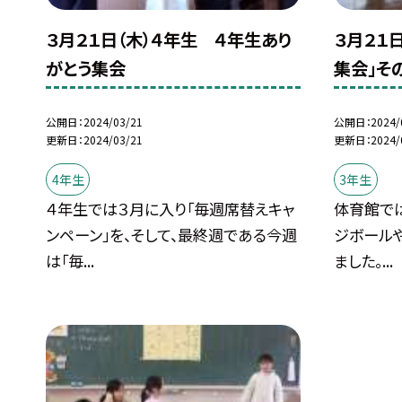
３月２１日（木）４年生 ４年生あり
３月２１
がとう集会
集会」そ
公開日
2024/03/21
公開日
2024/
更新日
2024/03/21
更新日
2024/
4年生
3年生
４年生では３月に入り「毎週席替えキャ
体育館で
ンペーン」を、そして、最終週である今週
ジボール
は「毎...
ました。...