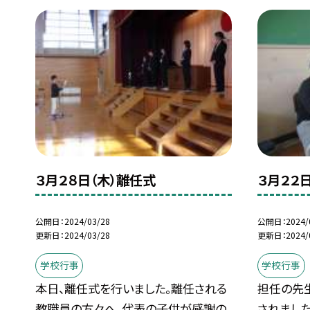
３月２８日（木）離任式
３月２２
公開日
2024/03/28
公開日
2024/
更新日
2024/03/28
更新日
2024/
学校行事
学校行事
本日、離任式を行いました。離任される
担任の先
教職員の方々へ、代表の子供が感謝の
されまし