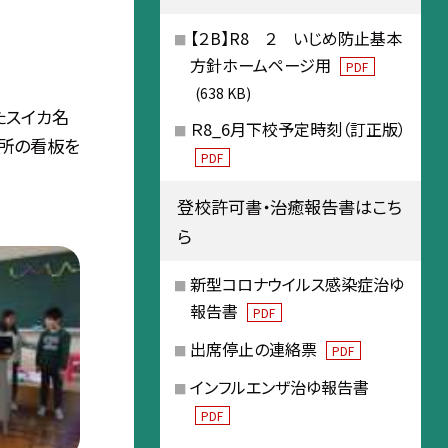
【２B】R8 ２ いじめ防止基本
方針ホームページ用
PDF
(638 KB)
たスイカ名
Ｒ8_6月下校予定時刻（訂正版）
売所の看板を
PDF
登校許可書・治癒報告書はこち
ら
新型コロナウイルス感染症治ゆ
報告書
PDF
出席停止の連絡票
PDF
インフルエンザ治ゆ報告書
PDF