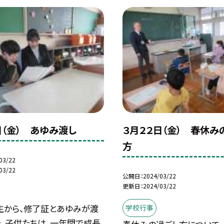
日（金） あゆみ渡し
３月２２日（金） 春休み
方
03/22
03/22
公開日
2024/03/22
更新日
2024/03/22
生から、修了証とあゆみが渡
学校行事
た。子供たちは、一年間で成長