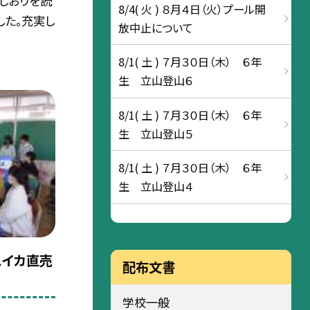
しおりを読
8/4( 火 ) ８月４日（火）プール開
した。充実し
放中止について
8/1( 土 ) ７月３０日（木） ６年
生 立山登山６
8/1( 土 ) ７月３０日（木） ６年
生 立山登山５
8/1( 土 ) ７月３０日（木） ６年
生 立山登山４
スイカ直売
配布文書
学校一般