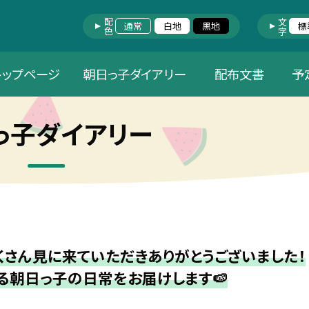
配色
文字
通常
白地
黒地
標
トップページ
朝日っ子ダイアリー
配布文書
予
っ子ダイアリー
さん見に来ていただきありがとうございました！
る朝日っ子の日常をお届けします🍉