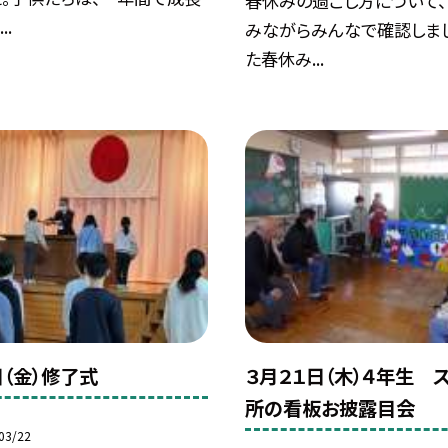
春休みの過ごし方について、
..
みながらみんなで確認しま
た春休み...
日（金）修了式
３月２１日（木）４年生 
所の看板お披露目会
03/22