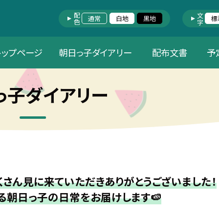
配色
文字
通常
白地
黒地
標
トップページ
朝日っ子ダイアリー
配布文書
予
っ子ダイアリー
さん見に来ていただきありがとうございました！
る朝日っ子の日常をお届けします🍉