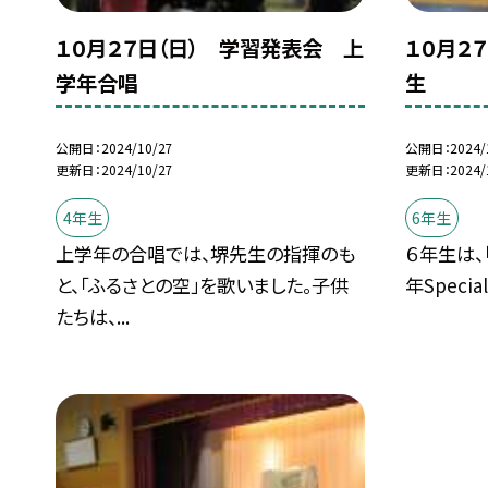
１０月２７日（日） 学習発表会 上
１０月２
学年合唱
生
公開日
2024/10/27
公開日
2024/
更新日
2024/10/27
更新日
2024/
4年生
6年生
上学年の合唱では、堺先生の指揮のも
６年生は、
と、「ふるさとの空」を歌いました。子供
年Speci
たちは、...