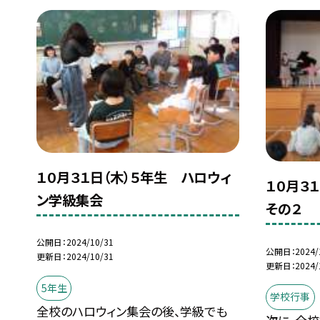
１０月３１日（木）５年生 ハロウィ
１０月３
ン学級集会
その２
公開日
2024/10/31
公開日
2024/
更新日
2024/10/31
更新日
2024/
5年生
学校行事
全校のハロウィン集会の後、学級でも