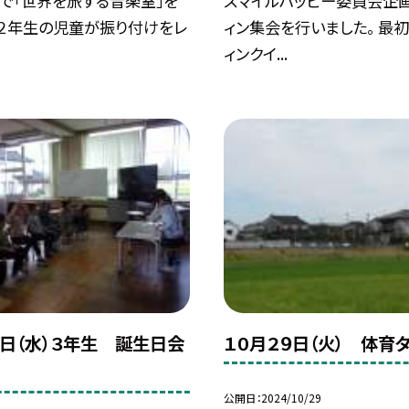
で「世界を旅する音楽室」を
スマイルハッピー委員会企
。２年生の児童が振り付けをレ
ィン集会を行いました。 最
ィンクイ...
０日（水）３年生 誕生日会
１０月２９日（火） 体育
公開日
2024/10/29