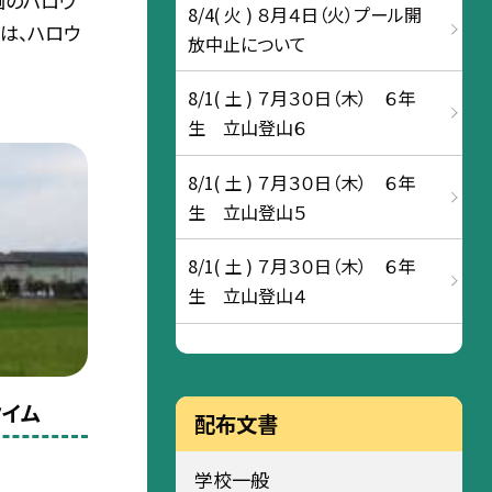
画のハロウ
8/4( 火 ) ８月４日（火）プール開
初は、ハロウ
放中止について
8/1( 土 ) ７月３０日（木） ６年
生 立山登山６
8/1( 土 ) ７月３０日（木） ６年
生 立山登山５
8/1( 土 ) ７月３０日（木） ６年
生 立山登山４
タイム
配布文書
学校一般