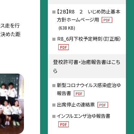
【２B】R8 ２ いじめ防止基本
方針ホームページ用
PDF
ース走を行
(638 KB)
で決めた距
Ｒ8_6月下校予定時刻（訂正版）
PDF
登校許可書・治癒報告書はこち
ら
新型コロナウイルス感染症治ゆ
報告書
PDF
出席停止の連絡票
PDF
インフルエンザ治ゆ報告書
PDF