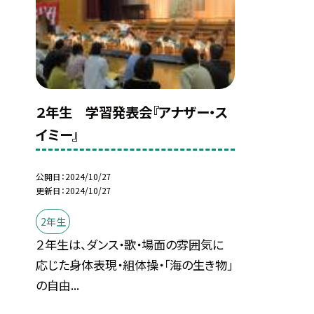
２年生 学習発表会『アナザー・ス
イミー』
公開日
2024/10/27
更新日
2024/10/27
2年生
２年生は、ダンス・歌・場面の雰囲気に
応じた身体表現・組体操・「海の生き物」
の自由...