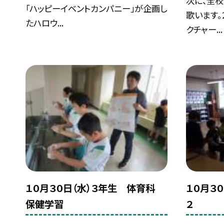
次に、全校
「ハッピーイベントカンパニー」が企画し
歌います
たハロウ...
クチャー...
１０月３０日（水）３年生 体育科
１０月３
保健学習
２