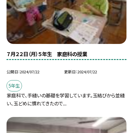
７月２２日（月）５年生 家庭科の授業
公開日
2024/07/22
更新日
2024/07/22
5年生
家庭科で、手縫いの基礎を学習しています。玉結びから並縫
い、玉どめに慣れてきたので...