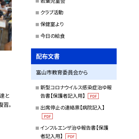
若葉児童会
クラブ活動
保健室より
今日の給食
配布文書
富山市教育委員会から
新型コロナウイルス感染症治ゆ報
達と
告書【保護者記入用】
PDF
復習。
出席停止の連絡票【病院記入】
PDF
インフルエンザ治ゆ報告書【保護
者記入用】
PDF