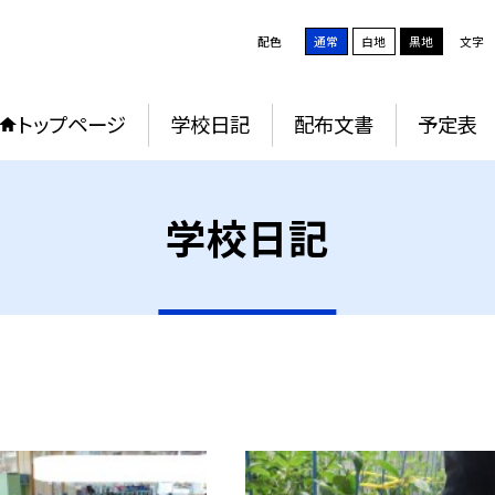
配色
通常
白地
黒地
文字
トップページ
学校日記
配布文書
予定表
学校日記