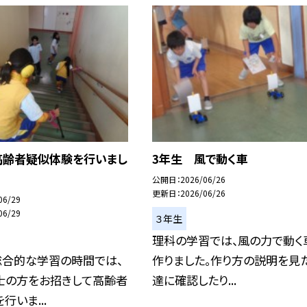
高齢者疑似体験を行いまし
3年生 風で動く車
公開日
2026/06/26
更新日
2026/06/26
06/29
06/29
３年生
理科の学習では、風の力で動く
総合的な学習の時間では、
作りました。作り方の説明を見
士の方をお招きして高齢者
達に確認したり...
行いま...