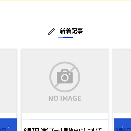
新着記事
2日
8月7日（金）プール開放中止について
8月6