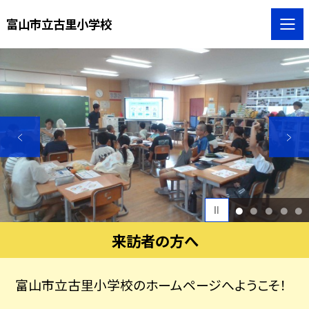
富山市立古里小学校
1
2
3
4
5
来訪者の方へ
富山市立古里小学校のホームページへようこそ！