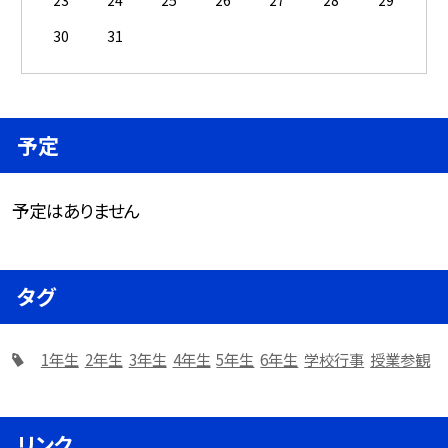
30
31
予定
予定はありません
タグ
1年生
2年生
3年生
4年生
5年生
6年生
学校行事
授業参観
リンク