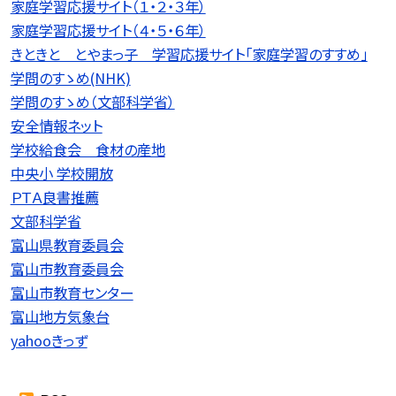
家庭学習応援サイト（１・２・３年）
家庭学習応援サイト（４・５・６年）
きときと とやまっ子 学習応援サイト「家庭学習のすすめ」
学問のすゝめ(NHK)
学問のすゝめ（文部科学省）
安全情報ネット
学校給食会 食材の産地
中央小 学校開放
ＰＴＡ良書推薦
文部科学省
富山県教育委員会
富山市教育委員会
富山市教育センター
富山地方気象台
yahooきっず