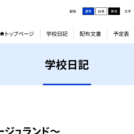
配色
通常
白地
黒地
文字
トップページ
学校日記
配布文書
予定表
学校日記
ージュランド～