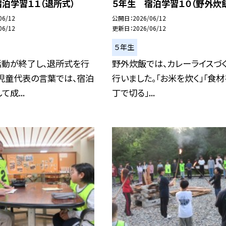
泊学習１１（退所式）
５年生 宿泊学習１０（野外炊
06/12
公開日
2026/06/12
06/12
更新日
2026/06/12
５年生
活動が終了し、退所式を行
野外炊飯では、カレーライスづ
。児童代表の言葉では、宿泊
行いました。「お米を炊く」「食
成...
丁で切る」...