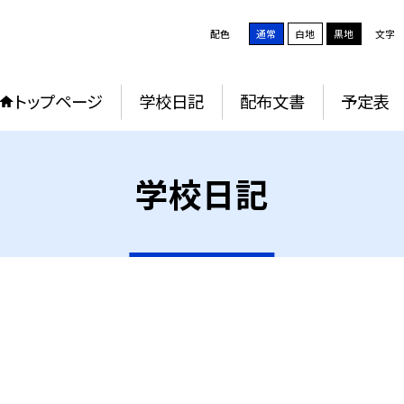
配色
通常
白地
黒地
文字
トップページ
学校日記
配布文書
予定表
学校日記