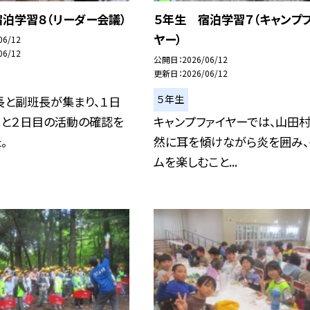
泊学習８（リーダー会議）
５年生 宿泊学習７（キャンプ
ヤー）
06/12
06/12
公開日
2026/06/12
更新日
2026/06/12
５年生
長と副班長が集まり、１日
りと２日目の活動の確認を
キャンプファイヤーでは、山田
。
然に耳を傾けながら炎を囲み、
ムを楽しむこと...