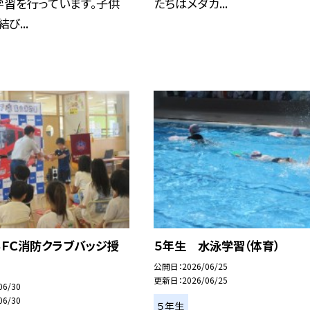
学習を行っています。子供
たちはメダカ...
び...
ＢＦＣ消防クラブバッジ授
５年生 水泳学習（体育）
公開日
2026/06/25
更新日
2026/06/25
06/30
06/30
５年生