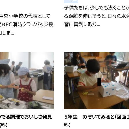
子供たちは、少しでも泳ぐこと
、中央小学校の代表として
る距離を伸ばそうと、日々の水
ＢＦＣ消防クラブバッジ授
習に真剣に取り...
ま...
ゆでる調理でおいしさ発見
５年生 のぞいてみると（図画
庭科）
科）