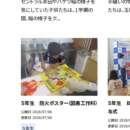
セントラル水田やバケツ稲の様子を
手縫いの
気にしていた子供たちは、１学期の
たちは、玉結
間、稲の様子をク...
５年生 防火ポスター（図画工作科）
５年生 
与式
公開日
2026/07/06
更新日
2026/07/06
公開日
2026/
更新日
2026/
５年生