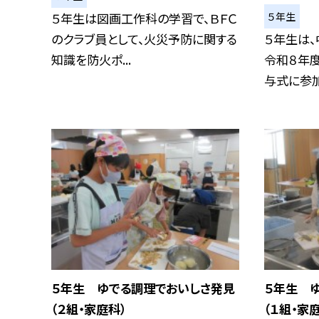
５年生
５年生は図画工作科の学習で、ＢＦＣ
のクラブ員として、火災予防に関する
５年生は
知識を防火ポ...
令和８年度
与式に参加し
５年生 ゆでる調理でおいしさ発見
５年生 
（２組・家庭科）
（１組・家