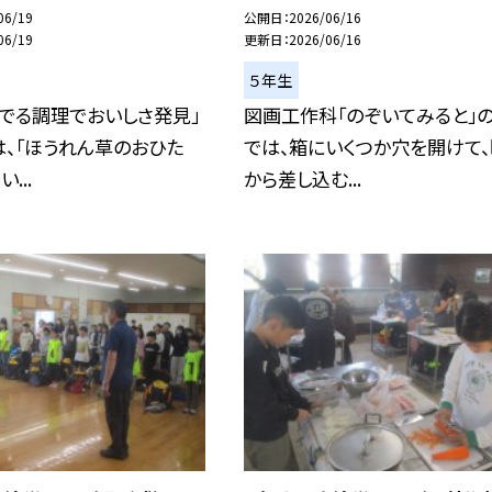
06/19
公開日
2026/06/16
06/19
更新日
2026/06/16
５年生
でる調理でおいしさ発見」
図画工作科「のぞいてみると」
、「ほうれん草のおひた
では、箱にいくつか穴を開けて
...
から差し込む...