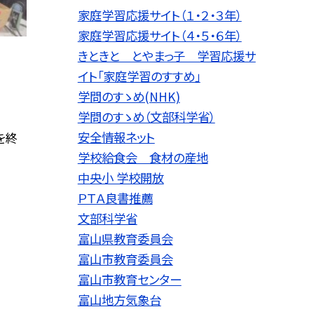
家庭学習応援サイト（１・２・３年）
家庭学習応援サイト（４・５・６年）
きときと とやまっ子 学習応援サ
イト「家庭学習のすすめ」
学問のすゝめ(NHK)
学問のすゝめ（文部科学省）
安全情報ネット
を終
学校給食会 食材の産地
中央小 学校開放
ＰＴＡ良書推薦
文部科学省
富山県教育委員会
富山市教育委員会
富山市教育センター
富山地方気象台