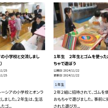
アの小学校と交流しまし
１年生 ２年生とゴムを使った
）
ちゃで遊ぼう
11/25
公開日
2024/11/22
11/25
更新日
2024/11/22
１年生
レーシアの小学校とオンラ
２年２組に招待されて、ゴムを
しました。２年生は、生活
おもちゃで遊びました。 事前に
ゴ...
された遊び方...