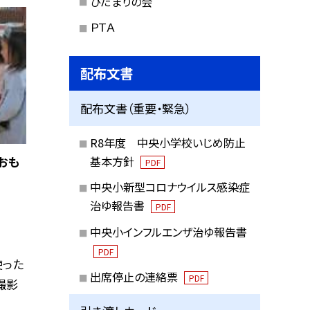
ひだまりの会
ＰＴＡ
配布文書
配布文書（重要・緊急）
R8年度 中央小学校いじめ防止
基本方針
おも
PDF
中央小新型コロナウイルス感染症
治ゆ報告書
PDF
中央小インフルエンザ治ゆ報告書
PDF
使った
出席停止の連絡票
PDF
撮影