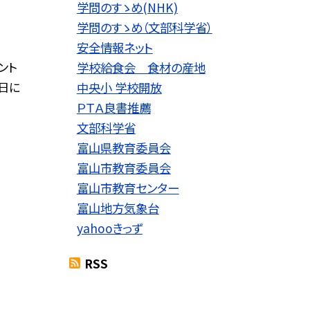
学問のすゝめ(NHK)
学問のすゝめ（文部科学省）
安全情報ネット
ント
学校給食会 食材の産地
日に
中央小 学校開放
ＰＴＡ良書推薦
文部科学省
富山県教育委員会
富山市教育委員会
富山市教育センター
富山地方気象台
yahooきっず
RSS