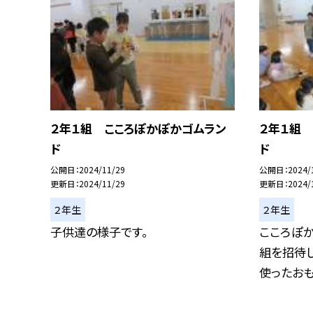
２年１組 こころぽかぽかゴムラン
２年１組
ド
ド
公開日
2024/11/29
公開日
2024/
更新日
2024/11/29
更新日
2024/
２年生
２年生
子供達の様子です。
こころぽか
組を招待し
使ったおもち