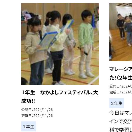
マレーシ
た！（２年生
公開日
2024/
１年生 なかよしフェスティバル、大
更新日
2024/
成功！！
２年生
公開日
2024/11/26
今日はマ
更新日
2024/11/26
インで交流
１年生
科で学習した