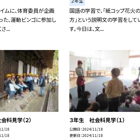
２年生
タイムに、体育委員が企画
国語の学習で、「紙コップ花火
った、運動ビンゴに参加し
方」という説明文の学習をして
...
す。今日は、文...
会科見学（２）
３年生 社会科見学（１）
11/18
公開日
2024/11/18
11/18
更新日
2024/11/18