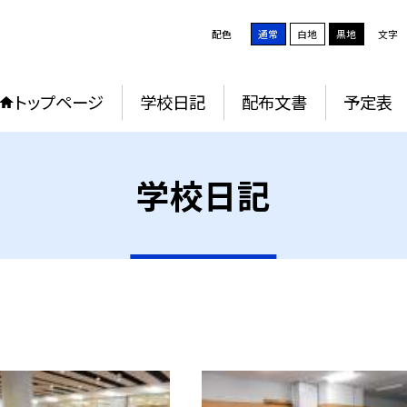
配色
通常
白地
黒地
文字
トップページ
学校日記
配布文書
予定表
学校日記