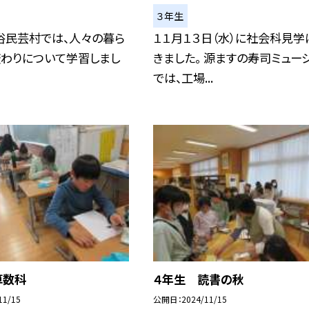
３年生
俗民芸村では、人々の暮ら
１１月１３日（水）に社会科見学
変わりについて学習しまし
きました。 源ますの寿司ミュー
では、工場...
算数科
４年生 読書の秋
11/15
公開日
2024/11/15