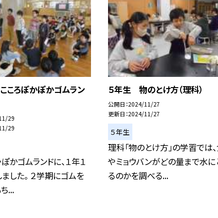
 こころぽかぽかゴムラン
５年生 物のとけ方（理科）
公開日
2024/11/27
更新日
2024/11/27
11/29
11/29
５年生
理科「物のとけ方」の学習では
ぽかゴムランドに、１年１
やミョウバンがどの量まで水に
ました。 ２学期にゴムを
るのかを調べる...
...