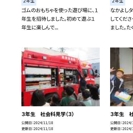
２年生
２年生
ゴムのおもちゃを使った遊び場に、１
なかよし
年生を招待しました。初めて遊ぶ１
してくださ
年生に楽しんで...
ました。たくさ
３年生 社会科見学（３）
３年生 社
公開日
2024/11/18
公開日
2024/
更新日
2024/11/18
更新日
2024/