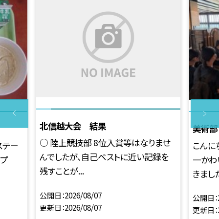
北信越大会 結果
美術部
○ 陸上競技部 8位入賞等はなりませ
ステー
こんに
んでしたが、自己ベストに近い記録を
ープ
一かわ
残すことが...
きました。
公開日
2026/08/07
公開日
更新日
2026/08/07
更新日