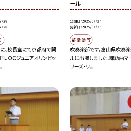
ール
7/28
公開日
2025/07/27
7/28
更新日
2025/07/27
）
部 活 動 等
に、校長室にて京都府で開
吹奏楽部です。富山県吹奏楽
国ＪＯＣジュニアオリンピッ
ルに出場しました。課題曲マ
.
リーズ・リ...