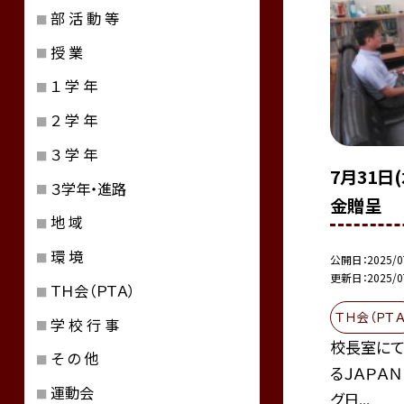
部 活 動 等
授 業
１ 学 年
２ 学 年
３ 学 年
7月31日
３学年・進路
金贈呈
地 域
環 境
公開日
2025/0
更新日
2025/0
ＴＨ会（ＰＴＡ）
ＴＨ会（ＰＴＡ
学 校 行 事
校長室にて
そ の 他
るＪＡＰＡＮ
運動会
グ日...