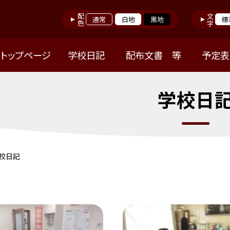
配色
文字
通常
白地
黒地
標
トップページ
学校日記
配布文書 等
予定表
学校日
校日記