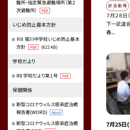
難所・指定緊急避難場所（第２
部 活 動 等
次避難所）
PDF
７月２８日
下一武道会
いじめ防止基本方針
春...
Ｒ８ 堀川中学校いじめ防止基本
方針
(622 KB)
PDF
学校だより
R8 学校だより第１号
PDF
保健関係
新型コロナウィルス感染症治癒
報告書(WORD)
Word
新型コロナウィルス感染症治癒
7月25日