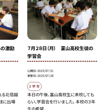
らの激励
７月２８日（月） 富山高校生徒の
学習会
公開日
2025/07/31
更新日
2025/07/28
３ 学 年
れる北信越
本日の午後、富山高校生に来校しても
技に出場
らい、学習会を行いました。 本校の３年
生の希望...