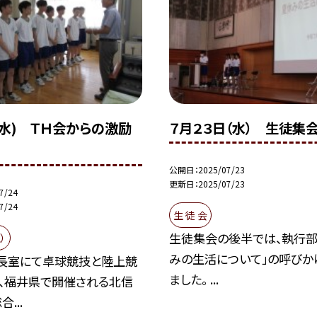
(水) ＴＨ会からの激励
７月２３日（水） 生徒集会
公開日
2025/07/23
更新日
2025/07/23
7/24
7/24
生 徒 会
生徒集会の後半では、執行部
）
みの生活について」の呼びか
長室にて卓球競技と陸上競
ました。 ...
、福井県で開催される北信
...