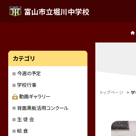
富山市立堀川中学校
カテゴリ
今週の予定
学校行事
トップページ
>
学
動画ギャラリー
背面黒板活用コンクール
生 徒 会
給 食