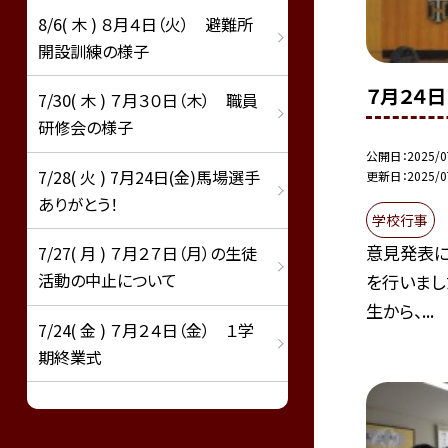
8/6( 木 ) ８月４日（火） 避難所
開設訓練の様子
７月２４日
7/30( 木 ) ７月３０日（木） 職員
研修会の様子
公開日
2025/0
7/28( 火 ) 7月24日(金)馬場選手
更新日
2025/0
ありがとう！
学校行事
意見発表に
7/27( 月 ) ７月２７日（月）の生徒
活動の中止について
を行いまし
生から、...
7/24( 金 ) ７月２４日（金） １学
期終業式