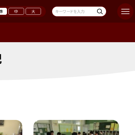
準
中
大
記