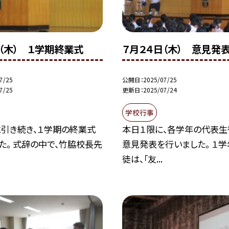
（木） １学期終業式
７月２４日（木） 意見発
7/25
公開日
2025/07/25
7/25
更新日
2025/07/24
学校行事
引き続き、１学期の終業式
本日１限に、各学年の代表生
た。 式辞の中で、竹脇校長先
意見発表を行いました。 １
徒は、「友...