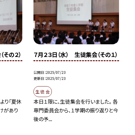
（その２）
７月２３日（水） 生徒集会（その１）
公開日
2025/07/23
更新日
2025/07/23
生 徒 会
より「夏休
本日１限に、生徒集会を行いました。 各
けがあり
専門委員会から、１学期の振り返りと今
後の予...