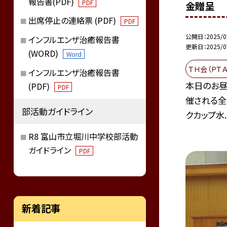
報告書(PDF)
PDF
金贈呈
出席停止の連絡票 (PDF)
PDF
公開日
2025/0
インフルエンザ治癒報告書
更新日
2025/0
(WORD)
Word
ＴＨ会（ＰＴＡ
インフルエンザ治癒報告書
本日のお昼
(PDF)
PDF
催される全
部活動ガイドライン
クカップ水..
R8 富山市立堀川中学校部活動
ガイドライン
PDF
新着記事