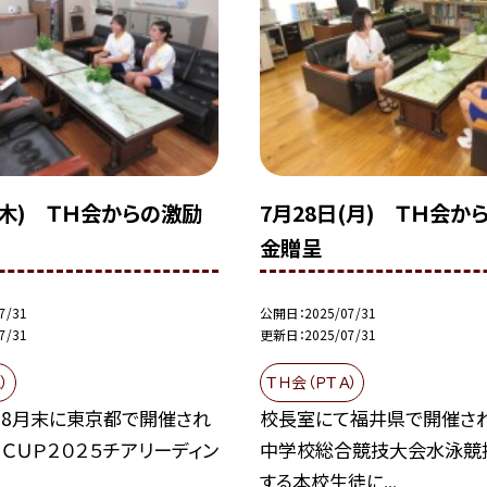
(木) ＴＨ会からの激励
7月28日(月) ＴＨ会か
金贈呈
7/31
公開日
2025/07/31
7/31
更新日
2025/07/31
）
ＴＨ会（ＰＴＡ）
8月末に東京都で開催され
校長室にて福井県で開催さ
 ＣＵＰ２０２５チアリーディン
中学校総合競技大会水泳競
する本校生徒に...