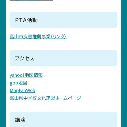
ＰＴＡ活動
富山市良書推薦事業（リンク）
アクセス
yahoo!地図情報
goo地図
MapFanWeb
富山県中学校文化連盟ホームページ
講演