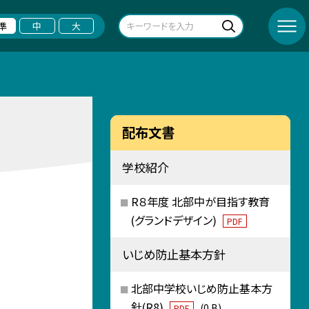
準
中
大
配布文書
学校紹介
R８年度 北部中が目指す教育
(グランドデザイン)
PDF
いじめ防止基本方針
北部中学校いじめ防止基本方
針(R8)
(0 B)
PDF