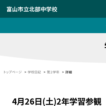
富山市立北部中学校
トップページ
>
学校日記
>
第２学年
>
詳細
4月26日(土)2年学習参観