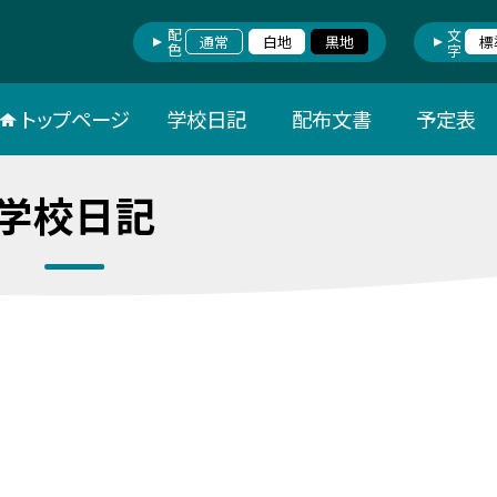
配色
文字
通常
白地
黒地
標
トップページ
学校日記
配布文書
予定表
学校日記