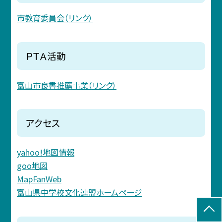
市教育委員会（リンク）
ＰＴＡ活動
富山市良書推薦事業（リンク）
アクセス
yahoo!地図情報
goo地図
MapFanWeb
富山県中学校文化連盟ホームページ