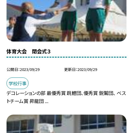
体育大会 閉会式３
公開日
2023/09/29
更新日
2023/09/29
学校行事
デコレーションの部 最優秀賞 跳鯉団、優秀賞 鋭鷲団、 ベス
トチーム賞 昇龍団 ...