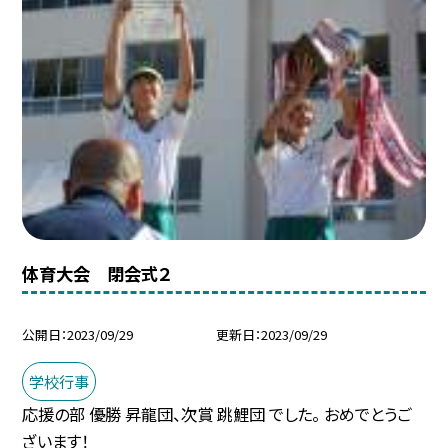
体育大会 閉会式２
公開日
2023/09/29
更新日
2023/09/29
学校行事
応援の部 優勝 昇龍団、次賞 跳鯉団 でした。 おめでとうご
ざいます！