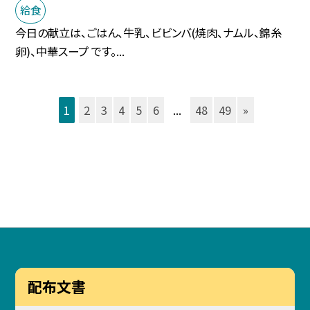
給食
今日の献立は、ごはん、牛乳、ビビンバ(焼肉、ナムル、錦糸
卵)、中華スープ です。...
1
2
3
4
5
6
...
48
49
»
配布文書