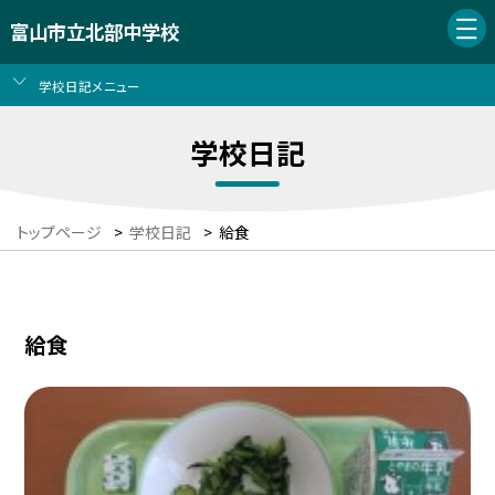
富山市立北部中学校
学校日記メニュー
学校日記
トップページ
>
学校日記
>
給食
給食