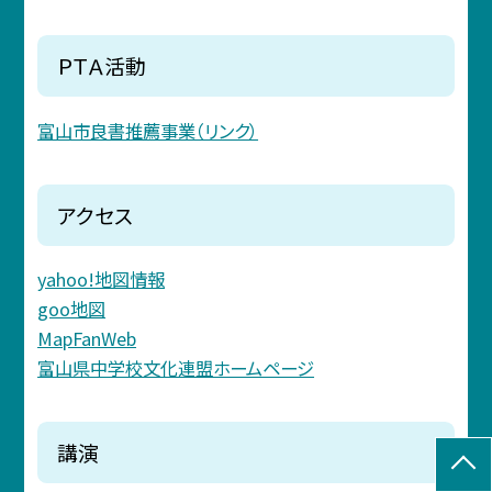
ＰＴＡ活動
富山市良書推薦事業（リンク）
アクセス
yahoo!地図情報
goo地図
MapFanWeb
富山県中学校文化連盟ホームページ
講演