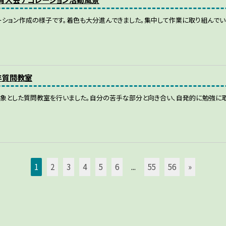
ション作成の様子です。着色も大分進んできました。集中して作業に取り組んでい
1年質問教室
対象とした質問教室を行いました。自分の苦手な部分と向き合い、自発的に勉強に取
1
2
3
4
5
6
...
55
56
»