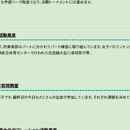
くも予選リーグ敗退となり、決勝トーナメントには進めませ...
部活動風景
す。吹奏楽部はパートに分かれてパート練習に取り組んでいます。女子バドミント
県総合体育センターで行われた北信越大会に卓球部が男...
1年質問教室
子です。最終日の今日もたくさんの生徒が参加しています。それぞれ課題を決めて
体育大会デコレーション活動風景