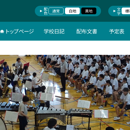
配色
文字
通常
白地
黒地
標
トップページ
学校日記
配布文書
予定表