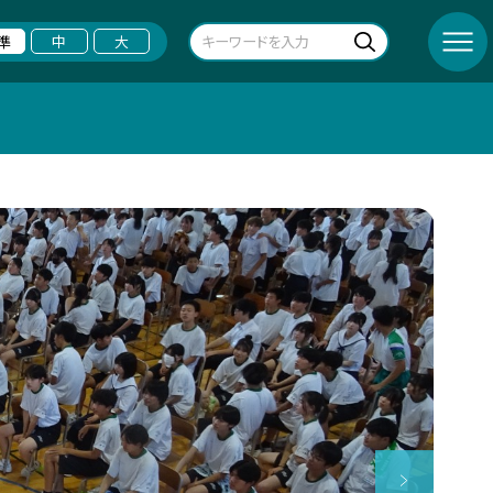
準
中
大