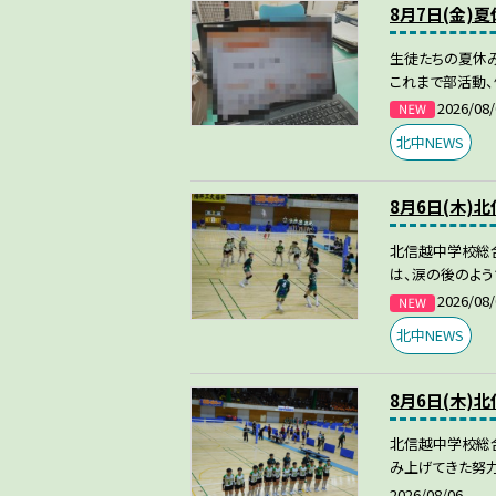
8月7日(金)
生徒たちの夏休み
これまで部活動、
2026/08/
北中NEWS
8月6日(木)
北信越中学校総
は、涙の後のよう
2026/08/
北中NEWS
8月6日(木)
北信越中学校総
み上げてきた努力
2026/08/06