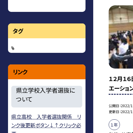
タグ
リンク
１２月１６
エーショ
県立学校入学者選抜に
ついて
公開日
2022/1
更新日
2022/1
県立高校 入学者選抜関係 リ
ンク後更新ボタン↓↑クリック必
１年