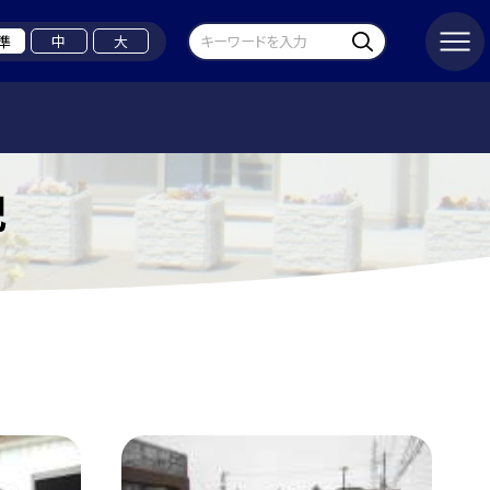
準
中
大
記