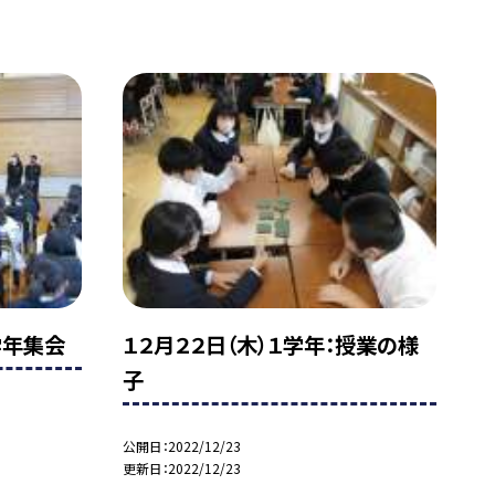
学年集会
１２月２２日（木）１学年：授業の様
子
公開日
2022/12/23
更新日
2022/12/23