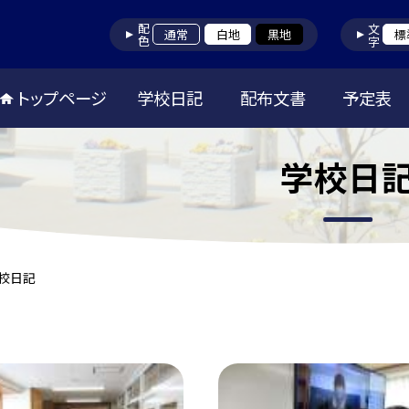
配色
文字
通常
白地
黒地
標
トップページ
学校日記
配布文書
予定表
学校日
校日記