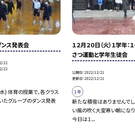
ダンス発表会
１２月２０日（火）１学年：１
さつ運動と学年生徒会
2/22
2/22
公開日
2022/12/21
更新日
2022/12/21
(水) 体育の授業で、各クラス
１年
いたグループのダンス発表
新たな積雪はありませんでし
い風の吹く大変寒い朝になり
今日は１...