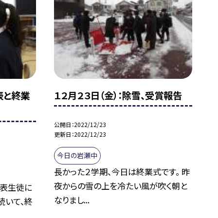
表と終業
１２月２３日（金）：除雪、受賞報告
公開日
2022/12/23
更新日
2022/12/23
今日の岩瀬中
長かった２学期、今日は終業式です。 昨
夜からの雪の上を冷たい風が吹く朝と
代表生徒に
なりまし...
続いて、終