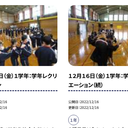
日（金）１学年：学年レクリ
１２月１６日（金）１学年：
ン
エーション（続）
2/16
公開日
2022/12/16
2/16
更新日
2022/12/16
１年