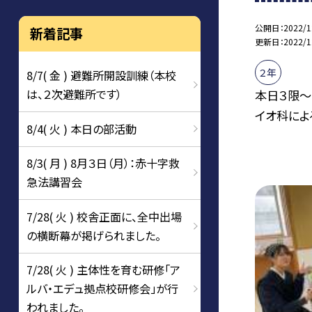
公開日
2022/1
新着記事
更新日
2022/1
２年
8/7( 金 ) 避難所開設訓練（本校
は、２次避難所です）
本日３限〜
イオ科によ
8/4( 火 ) 本日の部活動
8/3( 月 ) 8月３日（月）：赤十字救
急法講習会
7/28( 火 ) 校舎正面に、全中出場
の横断幕が掲げられました。
7/28( 火 ) 主体性を育む研修「ア
ルバ・エデュ拠点校研修会」が行
われました。