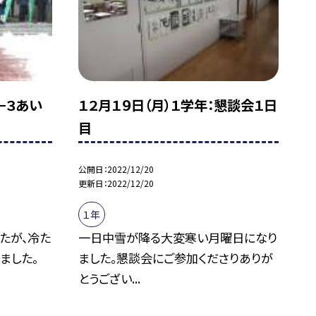
−３あい
１２月１９日（月）１学年：懇談会１日
目
公開日
2022/12/20
更新日
2022/12/20
１年
たが、冷た
一日中雪が降る大変寒い月曜日になり
ました。
ました。懇談会にご参加くださりありが
とうござい...