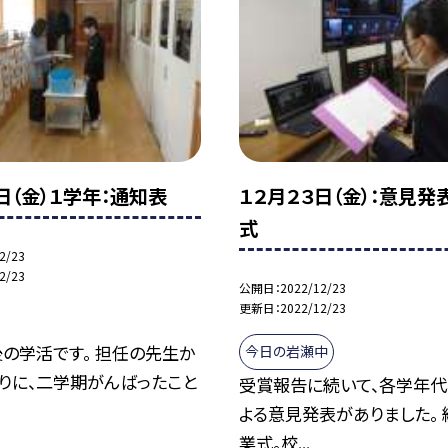
日（金）１学年：通知表
１２月２３日（金）：意見発
式
2/23
2/23
公開日
2022/12/23
更新日
2022/12/23
の学活です。 担任の先生か
今日の岩瀬中
りに、二学期がんばったこと
受賞報告に続いて、各学年
よる意見発表がありました。 
業式。校...