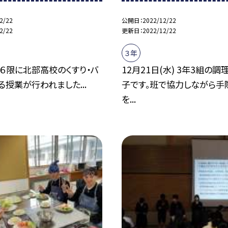
2/22
公開日
2022/12/22
2/22
更新日
2022/12/22
３年
６限に北部高校のくすり・バ
12月21日(水) 3年3組の
る授業が行われました...
子です。班で協力しながら手
を...