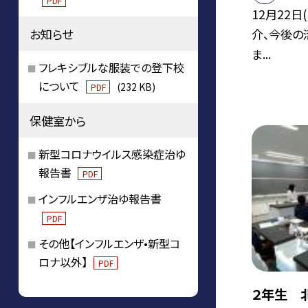
PDF
12月22
お知らせ
介、今後の
ま...
フレキシブルな服装での登下校
について
(232 KB)
PDF
保健室から
新型コロナウイルス感染症治ゆ
報告書
PDF
インフルエンザ治ゆ報告書
PDF
その他【インフルエンザ•新型コ
ロナ以外】
PDF
２年生 