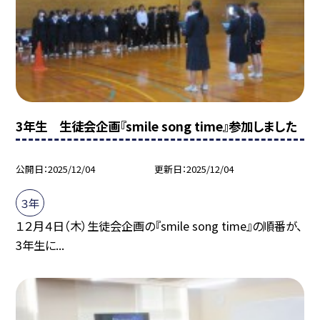
3年生 生徒会企画『smile song time』参加しました
公開日
2025/12/04
更新日
2025/12/04
３年
１２月４日（木）生徒会企画の『smile song time』の順番が、
3年生に...