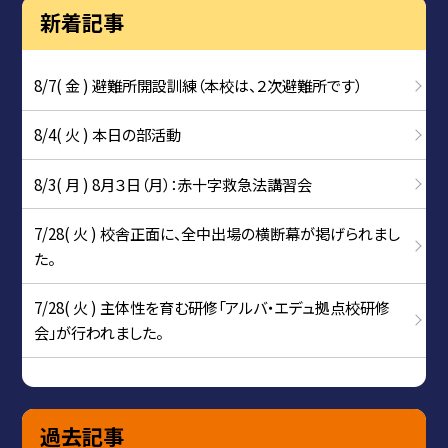
新着記事
8/7( 金 ) 避難所開設訓練（本校は、２次避難所です）
8/4( 火 ) 本日の部活動
8/3( 月 ) 8月３日（月）：赤十字救急法講習会
7/28( 火 ) 校舎正面に、全中出場の横断幕が掲げられまし
た。
7/28( 火 ) 主体性を育む研修「アルバ・エデュ拠点校研修
会」が行われました。
過去記事