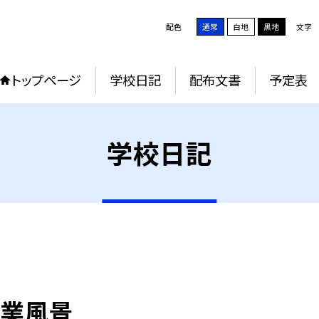
配色
通常
白地
黒地
文字
トップページ
学校日記
配布文書
予定表
学校日記
授業風景