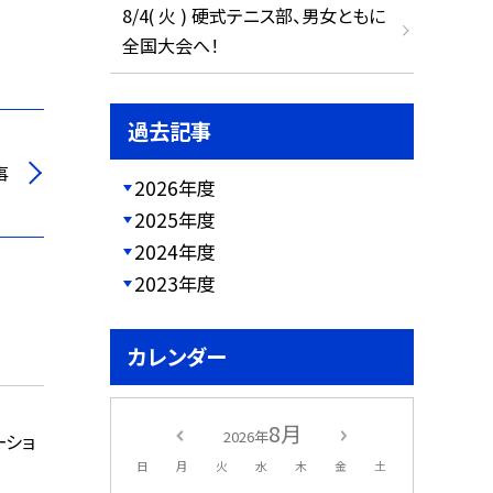
8/4( 火 ) 硬式テニス部、男女ともに
全国大会へ！
過去記事
事
2026年度
2025年度
2024年度
2023年度
カレンダー
8月
2026年
ーショ
日
月
火
水
木
金
土