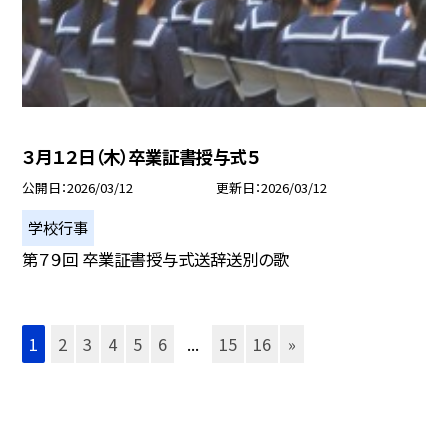
３月１２日（木）卒業証書授与式５
公開日
2026/03/12
更新日
2026/03/12
学校行事
第７９回 卒業証書授与式送辞送別の歌
1
2
3
4
5
6
...
15
16
»