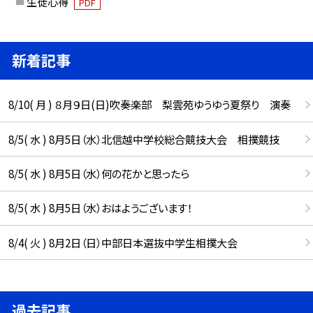
生徒心得
PDF
新着記事
8/10( 月 ) ８月９日(日)吹奏楽部 梨雲苑ゆうゆう夏祭り 演奏
8/5( 水 ) 8月5日（水）北信越中学校総合競技大会 相撲競技
8/5( 水 ) 8月5日（水）何の花かと思ったら
8/5( 水 ) 8月5日（水）おはようございます！
8/4( 火 ) 8月2日（日）中部日本選抜中学生相撲大会
過去記事