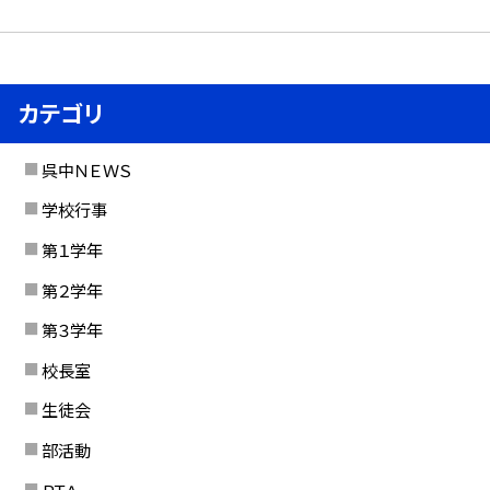
カテゴリ
呉中ＮＥＷＳ
学校行事
第１学年
第２学年
第３学年
校長室
生徒会
部活動
ＰＴＡ