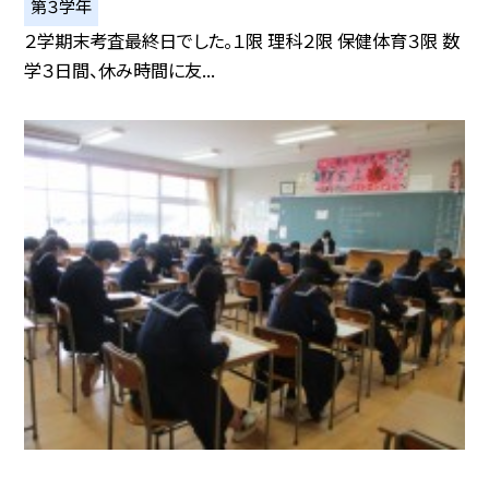
第３学年
２学期末考査最終日でした。１限 理科２限 保健体育３限 数
学３日間、休み時間に友...