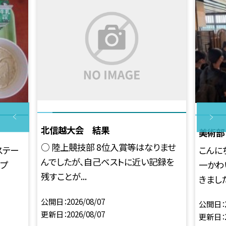
北信越大会 結果
美術部
○ 陸上競技部 8位入賞等はなりませ
ステー
こんに
んでしたが、自己ベストに近い記録を
ープ
一かわ
残すことが...
きました。
公開日
2026/08/07
公開日
更新日
2026/08/07
更新日