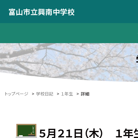
富山市立興南中学校
トップページ
>
学校日記
>
１年生
>
詳細
５月２１日（木） １