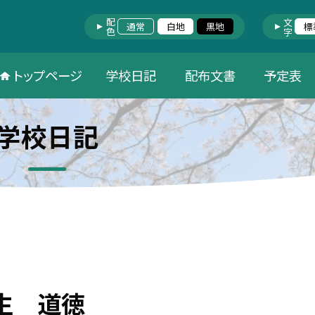
配色
文字
通常
白地
黒地
標
トップページ
学校日記
配布文書
予定表
学校日記
年生 道徳