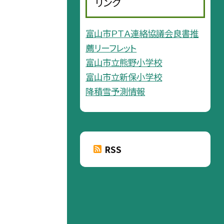
リンク
富山市ＰＴＡ連絡協議会良書推
薦リーフレット
富山市立熊野小学校
富山市立新保小学校
降積雪予測情報
RSS