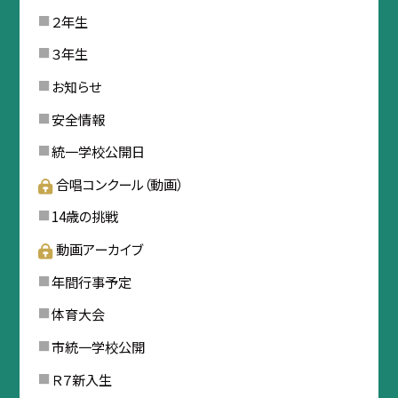
２年生
３年生
お知らせ
安全情報
統一学校公開日
合唱コンクール（動画）
14歳の挑戦
動画アーカイブ
年間行事予定
体育大会
市統一学校公開
Ｒ７新入生