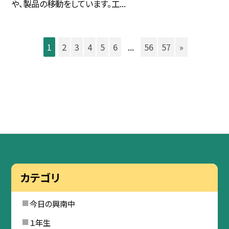
や、製品の移動をしています。工...
1
2
3
4
5
6
...
56
57
»
カテゴリ
今日の興南中
１年生