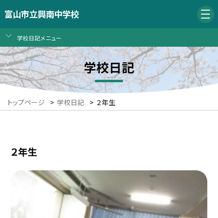
富山市立興南中学校
学校日記メニュー
学校日記
トップページ
>
学校日記
>
２年生
２年生