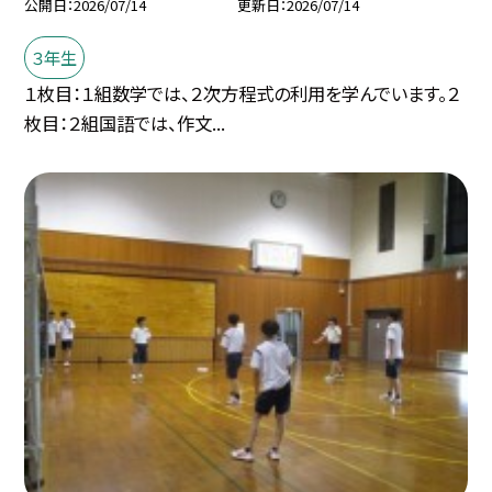
公開日
2026/07/14
更新日
2026/07/14
３年生
１枚目：１組数学では、２次方程式の利用を学んでいます。２
枚目：２組国語では、作文...