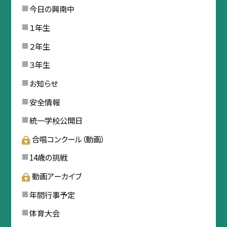
今日の興南中
１年生
２年生
３年生
お知らせ
安全情報
統一学校公開日
合唱コンクール（動画）
14歳の挑戦
動画アーカイブ
年間行事予定
体育大会