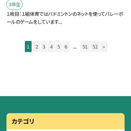
３年生
１枚目：１組体育ではバドミントンのネットを使ってバレーボ
ールのゲームをしています...
1
2
3
4
5
6
...
51
52
»
カテゴリ