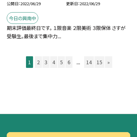
公開日
2022/06/29
更新日
2022/06/29
今日の興南中
期末評価最終日です。 １限音楽 ２限美術 ３限保体 さすが
受験生。最後まで集中力...
1
2
3
4
5
6
...
14
15
»