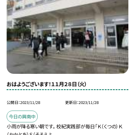
おはようございます！１１月２８日（火）
公開日
2023/11/28
更新日
2023/11/28
今日の興南中
小雨が降る寒い朝です。 校紀実践部が毎日「Ｋ（くつの）Ｋ
（かかとを）Ｓ（そろえよ...