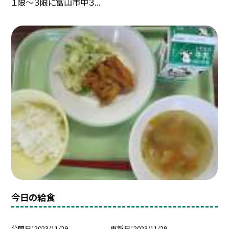
１限〜３限に富山市中３...
今日の給食
公開日
2023/11/29
更新日
2023/11/29