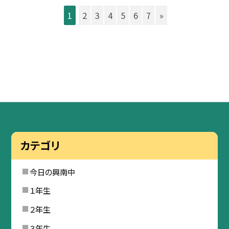
1
2
3
4
5
6
7
»
カテゴリ
今日の興南中
１年生
２年生
３年生