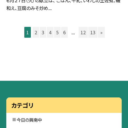
６月２７日（火）の献立は、 ごはん、牛乳、いわしの土佐煮、磯
和え、豆腐のみそ炒め...
1
2
3
4
5
6
...
12
13
»
カテゴリ
今日の興南中