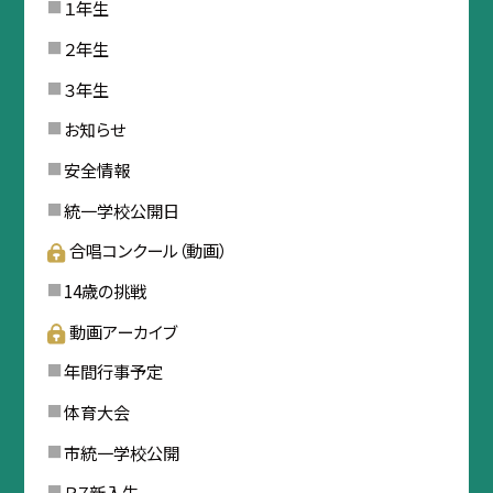
１年生
２年生
３年生
お知らせ
安全情報
統一学校公開日
合唱コンクール（動画）
14歳の挑戦
動画アーカイブ
年間行事予定
体育大会
市統一学校公開
Ｒ７新入生