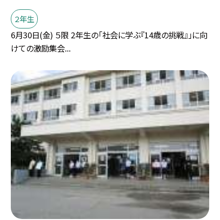
２年生
6月30日(金) ５限 2年生の「社会に学ぶ『14歳の挑戦』」に向
けての激励集会...