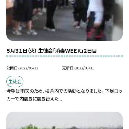
５月３１日（火） 生徒会「消毒ＷＥＥＫ」２日目
公開日
2022/05/31
更新日
2022/05/31
生徒会
今朝は雨天のため、校舎内での活動となりました。 下足ロッ
カーで内履きに履き替えた...