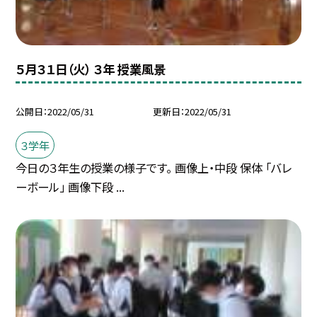
５月３１日（火） ３年 授業風景
公開日
2022/05/31
更新日
2022/05/31
３学年
今日の３年生の授業の様子です。 画像上・中段 保体 「バレ
ーボール」 画像下段 ...