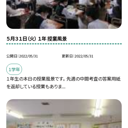
５月３１日（火） １年 授業風景
公開日
2022/05/31
更新日
2022/05/31
１学年
１年生の本日の授業風景です。 先週の中間考査の答案用紙
を返却している授業もありま...