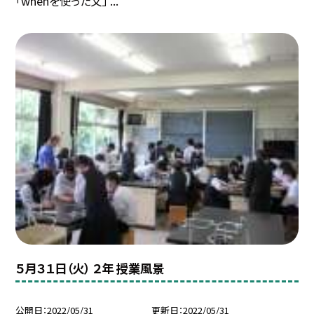
「whenを使った文」 ...
５月３１日（火） ２年 授業風景
公開日
2022/05/31
更新日
2022/05/31