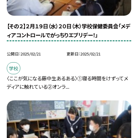
【その２】２月１９日（水）２０日（木）学校保健委員会「メデ
ィアコントロールでがっちりエブリデー！」
公開日
2025/02/21
更新日
2025/02/21
学校
〈ここが気になる藤中生あるある〉①寝る時間をけずってメ
ディアに触れている②オンラ...