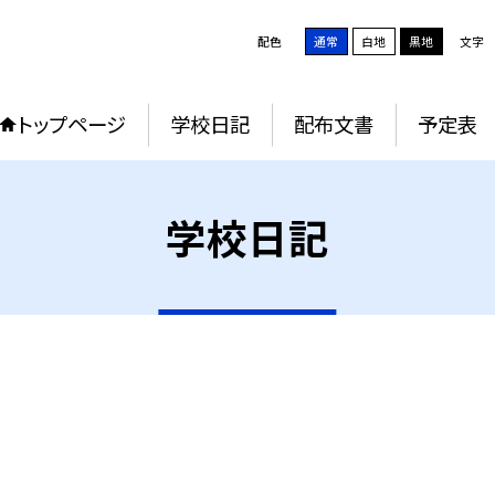
配色
通常
白地
黒地
文字
トップページ
学校日記
配布文書
予定表
学校日記