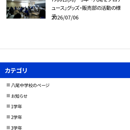
ュース」グッズ・販売部の活動の様
子
2026/07/06
カテゴリ
八尾中学校のページ
お知らせ
1学年
2学年
3学年