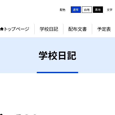
配色
通常
白地
黒地
文字
トップページ
学校日記
配布文書
予定表
学校日記