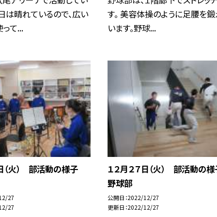
日は晴れているので、広い
す。 美容体操のように足腰を鍛
て...
います。野球...
７日（火） 部活動の様子
１２月２７日（火） 部活動の
野球部
12/27
公開日
2022/12/27
12/27
更新日
2022/12/27