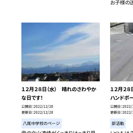
お子様の送
１２月２８日（水） 晴れのさわやか
１２月２
な日です！
ハンドボ
公開日
2022/12/28
公開日
2022/
更新日
2022/12/28
更新日
2022/
八尾中学校のページ
部活動
雪の立山連峰がくっきりはっきり見
いつもは