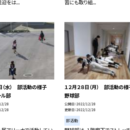
迎をは...
習にも取り組...
８日（水） 部活動の様子
１２月２８日（月） 部活動の
ール部
野球部
12/28
公開日
2022/12/28
12/28
更新日
2022/12/28
部活動
八尾アリーナで活動してい
野球部は、１階廊下でストレッ