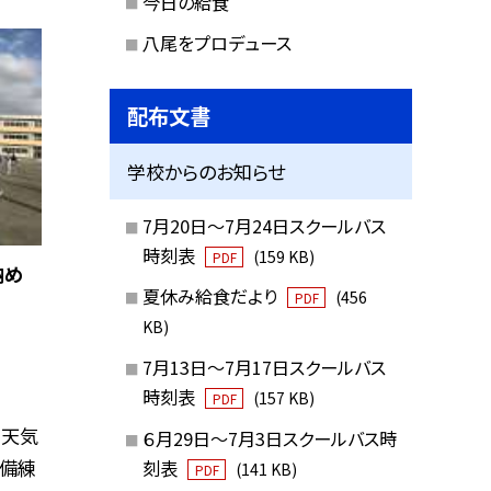
今日の給食
八尾をプロデュース
配布文書
学校からのお知らせ
7月20日～7月24日スクールバス
時刻表
(159 KB)
PDF
習納め
夏休み給食だより
(456
PDF
KB)
7月13日～7月17日スクールバス
時刻表
(157 KB)
PDF
 天気
６月29日～7月3日スクールバス時
守備練
刻表
(141 KB)
PDF