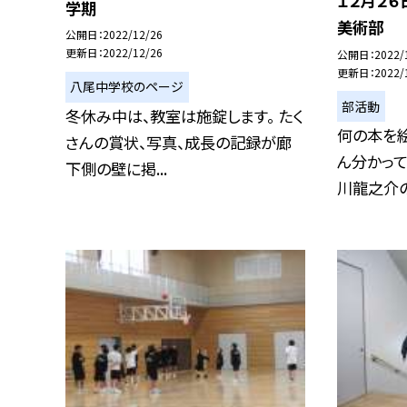
１２月２
学期
美術部
公開日
2022/12/26
更新日
2022/12/26
公開日
2022/
更新日
2022/
八尾中学校のページ
部活動
冬休み中は、教室は施錠します。 たく
何の本を絵
さんの賞状、写真、成長の記録が廊
ん分かって
下側の壁に掲...
川龍之介の.