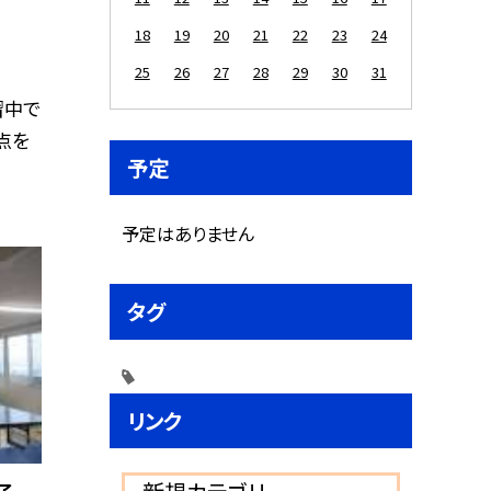
18
19
20
21
22
23
24
25
26
27
28
29
30
31
習中で
点を
予定
予定はありません
タグ
リンク