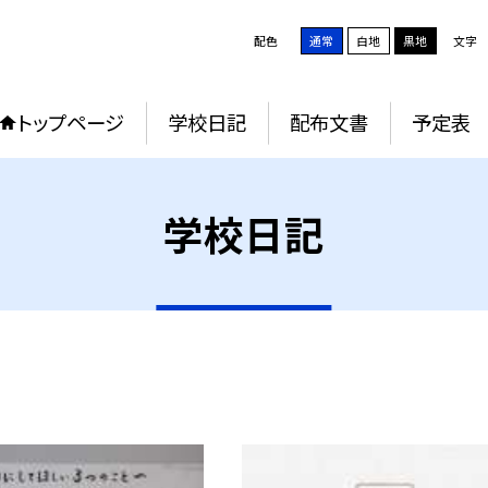
配色
通常
白地
黒地
文字
トップページ
学校日記
配布文書
予定表
学校日記