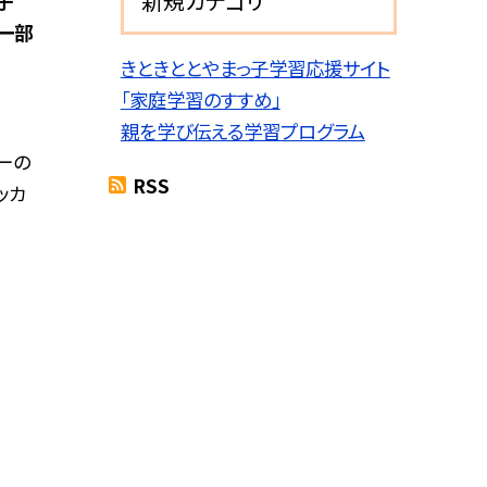
新規カテゴリ
様子
ー部
きときととやまっ子学習応援サイト
「家庭学習のすすめ」
親を学び伝える学習プログラム
ーの
RSS
ッカ